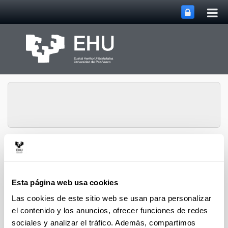
Abri
Saltar al contenido principal
me
prin
Servicio de Cultura de
Abrir/cerrar m
Menú
Álava
Esta página web usa cookies
Las cookies de este sitio web se usan para personalizar
Exposiciones
el contenido y los anuncios, ofrecer funciones de redes
sociales y analizar el tráfico. Además, compartimos