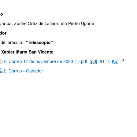
do
gartua, Zuriñe Ortíz de Latierro eta Pedro Ugarte
dor
 del artículo:
“Telescopio”
Xabier Iñarra San Vicente
(Abre una nueva ventana)
El Correo 17 de noviembre de 2020 (1).pdf
(
pdf
, 81,10
Kb
)
El Correo - Ganador
ar subpáginas