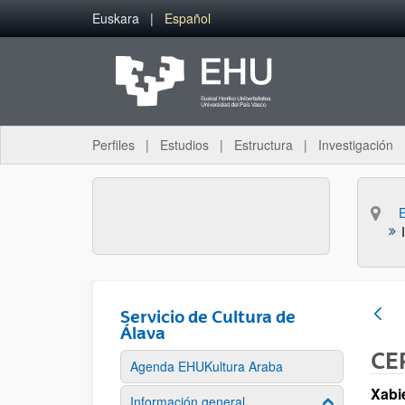
Saltar al contenido principal
Euskara
Español
Perfiles
Estudios
Estructura
Investigación
Servicio de Cultura de
Álava
CE
Agenda EHUKultura Araba
Xabi
Información general
Mostrar/ocult