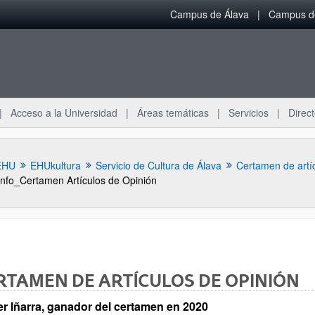
Campus de Álava
Campus de
Acceso a la Universidad
Áreas temáticas
Servicios
Direct
EHU
EHUkultura
Servicio de Cultura de Álava
Certamen de artíc
Info_Certamen Artículos de Opinión
RTAMEN DE ARTÍCULOS DE OPINIÓN
er Iñarra, ganador del certamen en 2020
ar subpáginas