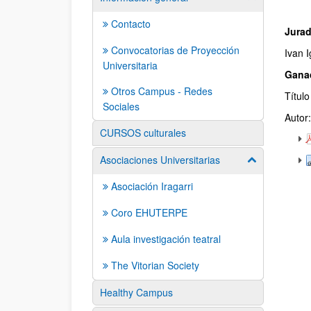
Contacto
Jura
Convocatorias de Proyección
Ivan I
Universitaria
Gana
Otros Campus - Redes
Título
Sociales
Autor:
CURSOS culturales
Asociaciones Universitarias
Mostrar/ocult
Asociación Iragarri
Coro EHUTERPE
Aula investigación teatral
The Vitorian Society
Healthy Campus