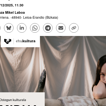
/12/2025, 11:30
aza Mikel Laboa
rriena
. -
48940
-
Leioa-Erandio
(Bizkaia)
ar subpáginas
mpartir en Facebook - (Abre una nueva ventana)
Compartir en Bluesky - (Abre una nueva ventana)
Compartir en Linkedin - (Abre una nueva ventana)
Compartir en Whatsapp - (Abre una nueva vent
Compartir en Telegram - (Abre una nu
Enviar por correo electrónico
Copiar enlace - (Abr
ar subpáginas