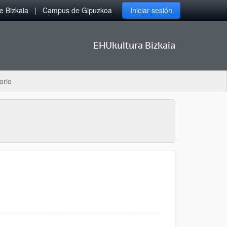
 Bizkaia
Campus de Gipuzkoa
Iniciar sesión
EHUkultura Bizkaia
orio