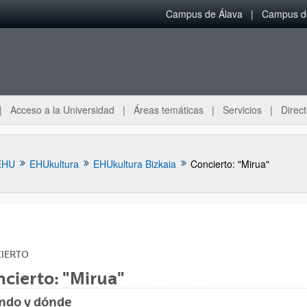
Campus de Álava
Campus de
Acceso a la Universidad
Áreas temáticas
Servicios
Direct
EHU
EHUkultura
EHUkultura Bizkaia
Concierto: "Mirua"
IERTO
ar subpáginas
cierto: "Mirua"
ndo y dónde