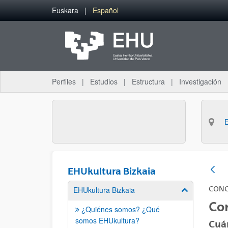
Saltar al contenido principal
Euskara
Español
Perfiles
Estudios
Estructura
Investigación
EHUkultura Bizkaia
EHUkultura Bizkaia
CONC
Mostrar/ocult
Con
¿Quiénes somos? ¿Qué
somos EHUkultura?
Cuá