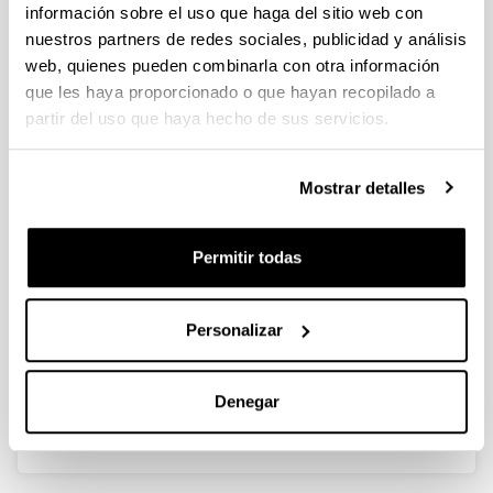
información sobre el uso que haga del sitio web con
actividades culturales y sociales del campus,
intensificando las relaciones con las instituciones y
nuestros partners de redes sociales, publicidad y análisis
agentes culturales del territorio.
web, quienes pueden combinarla con otra información
que les haya proporcionado o que hayan recopilado a
También se encargará de apoyar las iniciativas
partir del uso que haya hecho de sus servicios.
culturales desarrolladas desde el Vicerrectorado del
Campus de Bizkaia, así como desde los Centros y los
Departamentos.
Mostrar detalles
Así mismo, colaborará en la coordinación de los Cursos
Permitir todas
de Verano de la UPV/EHU que se organicen en el
Campus de Bizkaia y en el propio territorio histórico de
Bizkaia.
Personalizar
Denegar