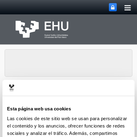
Abri
Saltar al contenido principal
me
prin
Abrir/cerrar m
Menú
EHUkultura Bizkaia
Esta página web usa cookies
EHUkultura Bizkaia
Las cookies de este sitio web se usan para personalizar
el contenido y los anuncios, ofrecer funciones de redes
El objetivo principal de EhuKultura-Bikaia es coordinar y
sociales y analizar el tráfico. Además, compartimos
promover la realización de los distintos programas y