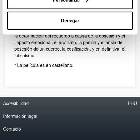
Descripción
en el campo audiovisual, a medio camino entre el cine
de autor y el videoarte.
Denegar
En palabras de la propia directora, la película pretende
abordar la complejidad del alma humana; la memoria,
la deformación del recuerdo a causa de la obsesión y el
impacto emocional, el erotismo, la pasión y el ansia de
posesión de un cuerpo, la cosificación, y en definitiva, el
fetichismo.
* La película es en castellano.
Accesibilidad
EHU
Información legal
Contacto