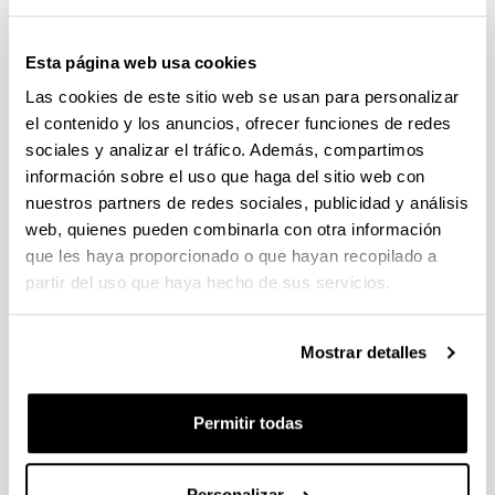
cortometraje y posterior coloquio
con la directora.
Esta página web usa cookies
Cuándo y dónde
Las cookies de este sitio web se usan para personalizar
10/05/2024, 18:00
el contenido y los anuncios, ofrecer funciones de redes
Bizkaia Aretoa
sociales y analizar el tráfico. Además, compartimos
Avenida Abandoibarra 3
. -
48009
-
Bilbao
(Bizkaia)
información sobre el uso que haga del sitio web con
Compartir en Facebook - (Abre una nueva ventana)
Compartir en Bluesky - (Abre una nueva ventana)
Compartir en Linkedin - (Abre una nueva v
Compartir en Whatsapp - (Abre un
Compartir en Telegram - (
Enviar por correo 
Copiar enl
nuestros partners de redes sociales, publicidad y análisis
web, quienes pueden combinarla con otra información
que les haya proporcionado o que hayan recopilado a
partir del uso que haya hecho de sus servicios.
Mostrar detalles
Permitir todas
Metonimia, cortometraje de Sara Díez García, se sitúa
Personalizar