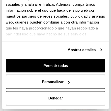
sociales y analizar el tráfico. Además, compartimos
integrantes del proyecto Etorkizuna
información sobre el uso que haga del sitio web con
Musikatan, ofrecerán un concierto en Bizkaia
nuestros partners de redes sociales, publicidad y análisis
Aretoa-UPV/EHU.
web, quienes pueden combinarla con otra información
TIPO DE ACTIVIDAD:
Concierto
que les haya proporcionado o que hayan recopilado a
CUÁNDO:
31/05/2024
partir del uso que haya hecho de sus servicios.
DÓNDE:
Bizkaia Aretoa-UPV/EHU. Auditorio Mitxelena.
HORARIO:
18:00-19:00
Mostrar detalles
INFORMACIÓN COMPLEMENTARIA
Permitir todas
Personalizar
Denegar