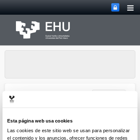
Abri
Saltar al contenido principal
me
prin
Abrir/cerrar m
Menú
EHUorkestra sinfonikoa
EHUorkestra+Etorkizuna Musikatan
Esta página web usa cookies
en Concierto
Las cookies de este sitio web se usan para personalizar
el contenido y los anuncios, ofrecer funciones de redes
La EHUorkestra sinfonikoa y los y las jóvenes