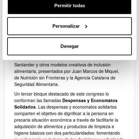
alimentos (PROCLADE-PROYDE-SED).
Permitir todas
A continuación se presentarán
modelos de inclusión
alimentaria en los que se ofrecen a las personas
alimentos cocinados
. La historia y los modelos de
Personalizar
comedores sociales (Javier Aranceta Bartrina,
Academica de Ciencias Médicas de Bilbao), la donación
de excedentes de restaurantes y su distribución entre
Denegar
colectivos desfavorecidos (Aunar ONG, Bizkaia), la
Cocina Económica de las Hermanas de la Caridad de
Santander y otros modelos creativos de inclusión
alimentaria, presentados por Juan Marcos de Miquel,
de Nutrición sin Fronteras y la Agencia Catalana de
Seguridad Alimentaria.
Un tercer bloque destacado de este congreso lo
conforman las llamadas
Despensas y Economatos
Solidarios
. Las despensas y economatos solidarios
comparten el objetivo de dignificar a la persona en
precaria situación económica a través de facilitarle la
adquisición de alimentos y productos de limpieza e
higiene básicos con dos particularidades: fomentando