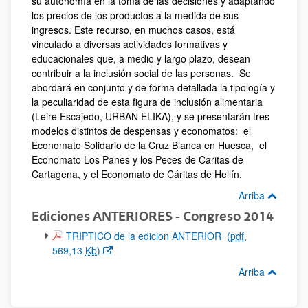
su autonomía en la toma de las decisiones y adaptando
los precios de los productos a la medida de sus
ingresos. Este recurso, en muchos casos, está
vinculado a diversas actividades formativas y
educacionales que, a medio y largo plazo, desean
contribuir a la inclusión social de las personas. Se
abordará en conjunto y de forma detallada la tipología y
la peculiaridad de esta figura de inclusión alimentaria
(Leire Escajedo, URBAN ELIKA), y se presentarán tres
modelos distintos de despensas y economatos: el
Economato Solidario de la Cruz Blanca en Huesca, el
Economato Los Panes y los Peces de Caritas de
Cartagena, y el Economato de Cáritas de Hellín.
Arriba
Ediciones ANTERIORES - Congreso 2014
(Abre una nueva ventana)
TRIPTICO de la edicion ANTERIOR
(
pdf
,
569,13
Kb
)
Arriba