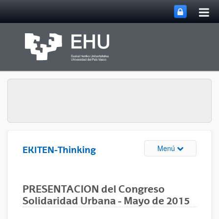
Abri
Saltar al contenido principal
me
prin
Abrir/cerrar m
Menú
EKITEN-Thinking
PRESENTACION del Congreso
Solidaridad Urbana - Mayo de 2015