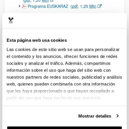
(
pdf
, 1,20
Mb
)
(Abre una nueva ventana)
Programa EUSKARAZ
(
pdf
, 1,25
Mb
)
Arriba
Programa
Las ponencias principales versan sobre
la pobreza
alimentaria en nuestro entorno y la diversidad de
Esta página web usa cookies
estrategias y propuestas con las que se le está
Las cookies de este sitio web se usan para personalizar
dando respuesta
. Así, se abordarán programas de
atención de necesidades básicas en un variada
el contenido y los anuncios, ofrecer funciones de redes
tipología.
sociales y analizar el tráfico. Además, compartimos
información sobre el uso que haga del sitio web con
En un primer bloque se abordarán l
os programas de
atención alimentaria que se integran en un
nuestros partners de redes sociales, publicidad y análisis
acompañamiento social más amplio
(Programa
web, quienes pueden combinarla con otra información
HAZIA, de la Asociación Sortarazi, Leioa-Bilbao),
que les haya proporcionado o que hayan recopilado a
programas que diversifican los modelos de atención
partir del uso que haya hecho de sus servicios.
según las causas que propician la pobreza alimentaria
(Asociación Paris 356, Pamplona), y la atención
específica de las carencias nutricionales –como la
Mostrar detalles
ausencia de desayuno en las personas sin hogar-
(Asociación Gozitiri) y la la prevención del despilfarro de