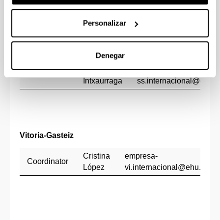
Personalizar
Donostia-San Sebastián
Denegar
Gurutze
empresa-
Coordinator
Intxaurraga
ss.internacional@ehu.
Vitoria-Gasteiz
Cristina
empresa-
Coordinator
López
vi.internacional@ehu.eus