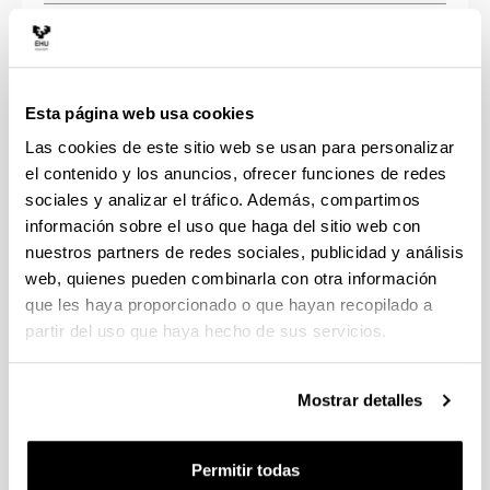
Incoming
Maitane
incoming.fee-sarriko@e
students
Soldevilla
Esta página web usa cookies
Outgoing
Demetrio
outgoing.fee-sarriko@e
Las cookies de este sitio web se usan para personalizar
students
Merino
el contenido y los anuncios, ofrecer funciones de redes
Albert
sociales y analizar el tráfico. Además, compartimos
Agreements
economicas.internacio
Barroso
información sobre el uso que haga del sitio web con
nuestros partners de redes sociales, publicidad y análisis
web, quienes pueden combinarla con otra información
que les haya proporcionado o que hayan recopilado a
partir del uso que haya hecho de sus servicios.
Bilbao - Elkano
Eva
Mostrar detalles
Coordinator
Velasco
Exchange
María
empresa-
Permitir todas
Technician
Aguirre
bi.internacional@ehu.eus