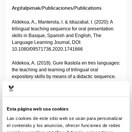
Argitalpenak/Publicaciones/Publications
Aldekoa, A., Manterola, I. & Idiazabal, I. (2020): A
trilingual teaching sequence for oral presentation
skills in Basque, Spanish and English, The
Language Learning Journal, DOI:
10.1080/09571736.2020.1741666
Aldekoa, A. (2018). Gure Ikastola en tres languages:
the teaching and learning of trilingual oral
expository skills by means of a didactic sequence.
Theory and Practice of Second Language
Acquisition, 4(2). Retrieved from
https://www.journals.us.edu.pl/index.php/TAPSLA/a
rticle/view/7008
Esta página web usa cookies
Las cookies de este sitio web se usan para personalizar
el contenido y los anuncios, ofrecer funciones de redes
Aukeratutako hitzaldiak/Selección de