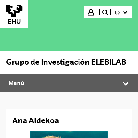
Saltar al contenido principal
IDIOMA S
Iniciar sesión
ES
buscar"
Grupo de Investigación ELEBILAB
Menú
Grupo de Investigación ELEBILAB
Abr
Ana Aldekoa