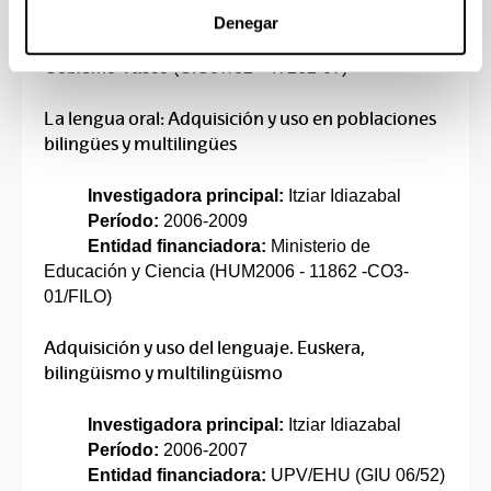
Período:
2007-2010
Denegar
Entidad financiadora:
Eusko Jaurlaritza /
Gobierno Vasco (GIC07/82 – IT262-07)
La lengua oral: Adquisición y uso en poblaciones
bilingües y multilingües
Investigadora principal:
Itziar Idiazabal
Período:
2006-2009
Entidad financiadora:
Ministerio de
Educación y Ciencia (HUM2006 - 11862 -CO3-
01/FILO)
Adquisición y uso del lenguaje. Euskera,
bilingüismo y multilingüismo
Investigadora principal:
Itziar Idiazabal
Período:
2006-2007
Entidad financiadora:
UPV/EHU (GIU 06/52)