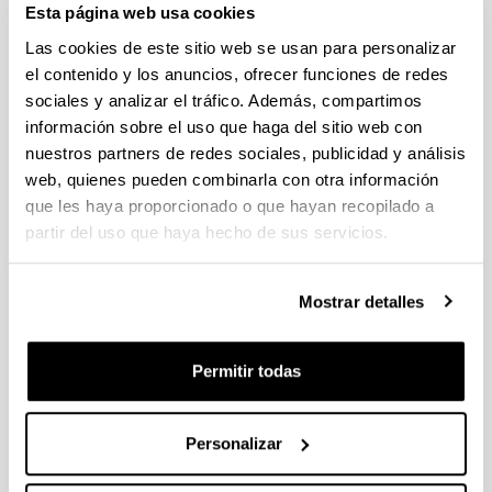
Esta página web usa cookies
Las cookies de este sitio web se usan para personalizar
Investigadora principal:
Itziar Idiazabal
el contenido y los anuncios, ofrecer funciones de redes
Período:
2009-2012
sociales y analizar el tráfico. Además, compartimos
Entidad financiadora:
Ministerio de Ciencia
e Innovación (FFI 2009 – 13956 – CO2 – 01 (FILO))
información sobre el uso que haga del sitio web con
nuestros partners de redes sociales, publicidad y análisis
Adaptación al euskara del nivel III del Inventario
web, quienes pueden combinarla con otra información
del Desarrollo de las Habilidades Comunicativas
que les haya proporcionado o que hayan recopilado a
partir del uso que haya hecho de sus servicios.
Investigador principal:
Iñaki García
Fernández
Mostrar detalles
Período:
2009-2011
Entidad financiadora:
Eusko Jaurlaritza /
Gobierno Vasco
Permitir todas
Adquisición, procesamiento y uso del lenguaje.
Euskara, bilingüismo y multilingüismo
Personalizar
Investigadora principal:
Itziar Idiazabal