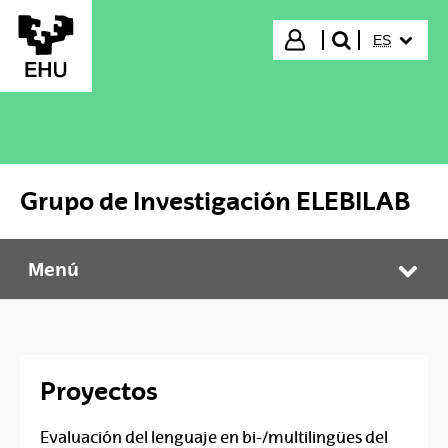
Saltar al contenido principal
IDIOMA S
Iniciar sesión
ES
buscar"
Grupo de Investigación ELEBILAB
Menú
Grupo de Investigación ELEBILAB
Abr
Proyectos
Evaluación del lenguaje en bi-/multilingües del