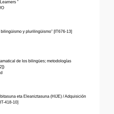
Learners "
NWO
bilingüismo y plurilingüismo" [IT676-13]
ramatical de los bilingües; metodologías
2])
ad
ebitasuna eta Eleaniztasuna (HIJE) / Adquisición
[IT-418-10]