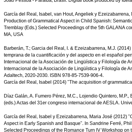
João Pessoa - Paraíba, Brasil. Digital book produced by Ide
García del Real, Isabel, van Hout, Angeliek y Ezeizabarrena
Production of Grammatical Aspect in Child Spanish: Semantic
Tremblay (Eds.) Selected Proceedings of the 5th GALANA con
MA, USA
Barberán, T.; Garcia del Real, I. & Ezeizabarrena, M.J. (2014) 
temprana de la cuantificación y del aspecto en el español pen
Internacional de la Asociación de Lingüística y Filología de 
Internacional de la Asociación de Lingüística y Filología de A
Adaltech, 2020-2030. ISBN 978-85-7539-906-4.
García del Real, Isabel (2014) "The acquisition of grammatica
Díaz Galán, A. Fumero Pérez, M.C., Lojendio Quintero, M.P., 
(eds.) Actas del 31er congreso internacional de AESLA. Univ
García del Real, Isabel y Ezeizabarrena, Maria José (2012)
Aspect in Early Spanish and Basque". In Sandrine Ferré, Phil
Selected Proceedings of the Romance Turn IV Workshop on 