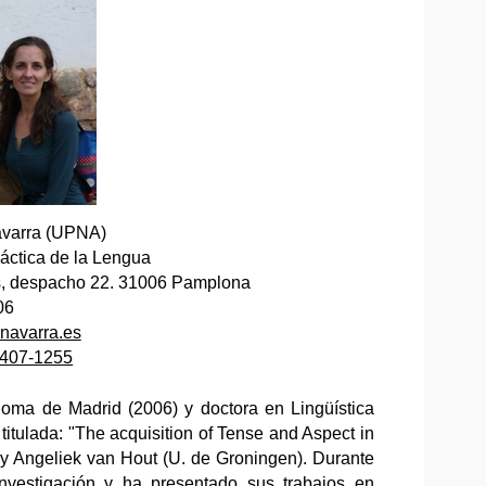
avarra (UPNA)
áctica de la Lengua
os, despacho 22. 31006 Pamplona
06
navarra.es
0407-1255
noma de Madrid (2006) y doctora en Lingüística
itulada: "The acquisition of Tense and Aspect in
y Angeliek van Hout (U. de Groningen). Durante
investigación y ha presentado sus trabajos en