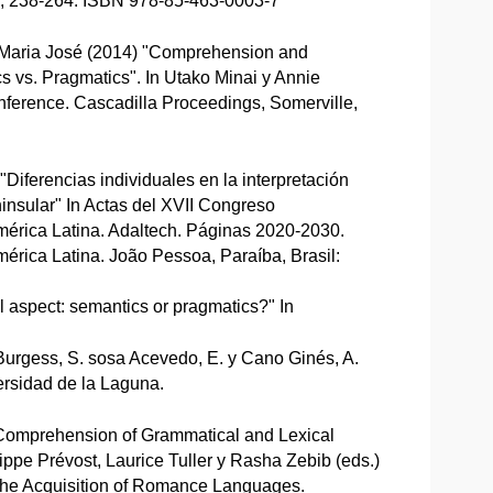
ia, 238-264. ISBN 978-85-463-0003-7
, Maria José (2014) "Comprehension and
s vs. Pragmatics". In Utako Minai y Annie
ference. Cascadilla Proceedings, Somerville,
"Diferencias individuales en la interpretación
insular" In Actas del XVII Congreso
América Latina. Adaltech. Páginas 2020-2030.
mérica Latina. João Pessoa, Paraíba, Brasil:
l aspect: semantics or pragmatics?" In
Burgess, S. sosa Acevedo, E. y Cano Ginés, A.
ersidad de la Laguna.
 "Comprehension of Grammatical and Lexical
ippe Prévost, Laurice Tuller y Rasha Zebib (eds.)
the Acquisition of Romance Languages.