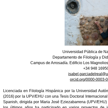
tar subpáginas
tar subpáginas
Universidad Pública de N
tar subpáginas
Departamento de Filología y Did
Campus de Arrosadía. Edificio Los Magnoli
+34 948 1695
isabel.garciadelreal@u
orcid.org/0000-0003-
Licenciada en Filología Hispánica por la Universidad Autó
(2016) por la UPV/EHU con una Tesis Doctoral Internacional t
Spanish, dirigida por Maria José Eziezabarrena (UPV/EHU) 
los últimos años ha participado en varios proyectos de 