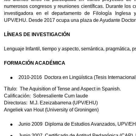
numerosos congresos y reuniones científicas. Durante los c
investigadora en el departamento de Filología Inglesa 
UPV/EHU. Desde 2017 ocupa una plaza de Ayudante Doctor e
LÍNEAS DE INVESTIGACIÓN
Lenguaje Infantil, tiempo y aspecto, semántica, pragmática, ps
FORMACIÓN ACADÉMICA
2010-2016 Doctora en Lingüística (Tesis Internacion
Título: The Aquisition of Tense and Aspect in Spanish.
Calificación: Sobresaliente Cum laude
Directoras: M.J. Ezeizabarrena (UPV/EHU)
Angeliek van Hout (University of Groningen)
Junio 2009 Diploma de Estudios Avanzados, UPV/E
Junio 2007 Certificado de Aptitud Pedagógica (CAP)