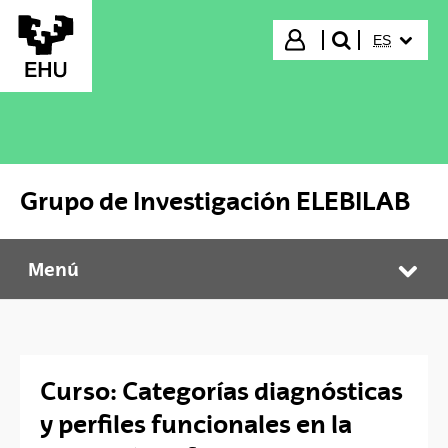
Saltar al contenido principal
IDIOMA S
Iniciar sesión
ES
buscar"
Grupo de Investigación ELEBILAB
Menú
Grupo de Investigación ELEBILAB
Abr
Curso: Categorías diagnósticas
y perfiles funcionales en la