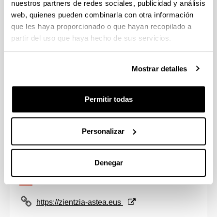
nuestros partners de redes sociales, publicidad y análisis
web, quienes pueden combinarla con otra información
que les haya proporcionado o que hayan recopilado a
partir del uso que haya hecho de sus servicios.
Zientzia Astea
Mostrar detalles
Gasteizen, azaroaren 5tik 9ra
Permitir todas
Personalizar
Denegar
(Abre una nueva ventana)
https://zientzia-astea.eus