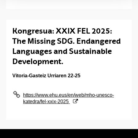
Kongresua: XXIX FEL 2025:
The Missing SDG. Endangered
Languages and Sustainable
Development.
Vitoria-Gasteiz Urriaren 22-25
(Abre una nueva ventana)
https://www.ehu.eus/en/web/mho-unesco-
katedra/fel-xxix-2025