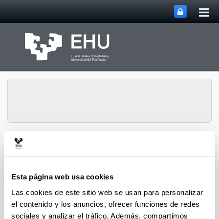
Abri
Saltar al contenido principal
me
prin
ENLIGHT European
Abrir/cerrar m
Menú
Dialogue 2025
Esta página web usa cookies
Las cookies de este sitio web se usan para personalizar
ENLIGHT European Dialogue 2025
el contenido y los anuncios, ofrecer funciones de redes
Clima
sociales y analizar el tráfico. Además, compartimos