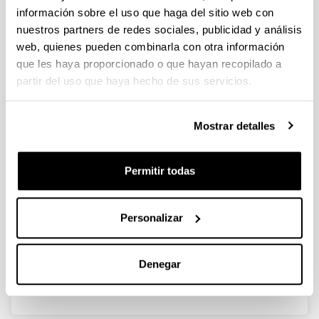
información sobre el uso que haga del sitio web con
nuestros partners de redes sociales, publicidad y análisis
web, quienes pueden combinarla con otra información
que les haya proporcionado o que hayan recopilado a
partir del uso que haya hecho de sus servicios.
Mostrar detalles
Permitir todas
El País Vasco disfruta de magníficos paisajes, en parte
gracias a los altos niveles de pluviometría durante todo
el año. Las temperaturas suelen ser suaves, aunque no
Personalizar
se espera un clima ni temperaturas tan cálidas como en
el sur de España.
Temperaturas mínimas y máximas medias de mayo en
Denegar
Donostia-San Sebastián: 11° - 21°.