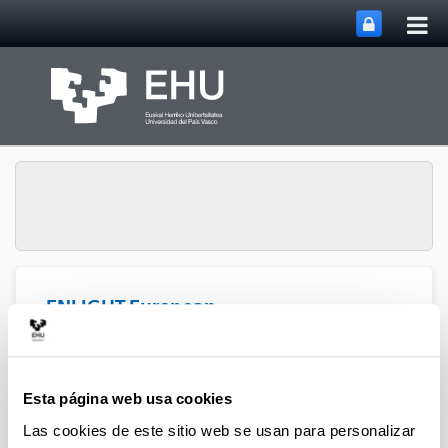
Abri
Saltar al contenido principal
me
prin
ENLIGHT European
Abrir/cerrar m
Menú
Dialogue 2025
Esta página web usa cookies
ENLIGHT European Dialogue 2025
Las cookies de este sitio web se usan para personalizar
Qué ver