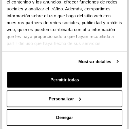
el contenido y los anuncios, ofrecer funciones de redes
sociales y analizar el tráfico. Además, compartimos
información sobre el uso que haga del sitio web con
nuestros partners de redes sociales, publicidad y análisis
web, quienes pueden combinarla con otra información
que les haya proporcionado o que hayan recopilado a
partir del uso que haya hecho de sus servicios.
Mostrar detalles
Donostia-San Sebastián es una pequeña ciudad (de
aproximadamente 190.000 habitantes) situada a 20 km
Permitir todas
de la frontera francesa. Se encuentra en un hermoso
entorno, una bahía natural con forma de concha,
rodeada de colinas y montañas. Se convirtió en un
Personalizar
destino veraniego internacional a principios de la
década de 1920 y hoy es un popular destino para
practicar surf.
Denegar
TURISMO EN DONOSTIA-SAN SEBASTIÁN