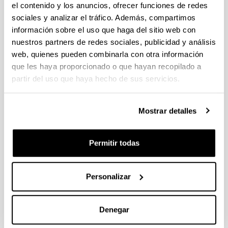
el contenido y los anuncios, ofrecer funciones de redes
sociales y analizar el tráfico. Además, compartimos
información sobre el uso que haga del sitio web con
nuestros partners de redes sociales, publicidad y análisis
Txakoli
web, quienes pueden combinarla con otra información
La costa vasca produce un vino blanco ligeramente
que les haya proporcionado o que hayan recopilado a
espumoso que podrás degustar en Bilbao y quizás
partir del uso que haya hecho de sus servicios.
llevarte a casa como recuerdo de tu estancia. Marida a
la perfección con aperitivos y pescado.
Mostrar detalles
Permitir todas
Personalizar
Denegar
Queso Idiazabal