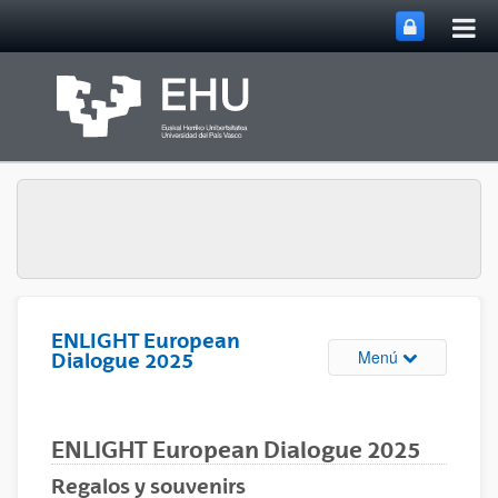
Abri
Saltar al contenido principal
me
prin
ENLIGHT European
Abrir/cerrar m
Menú
Dialogue 2025
ENLIGHT European Dialogue 2025
Regalos y souvenirs