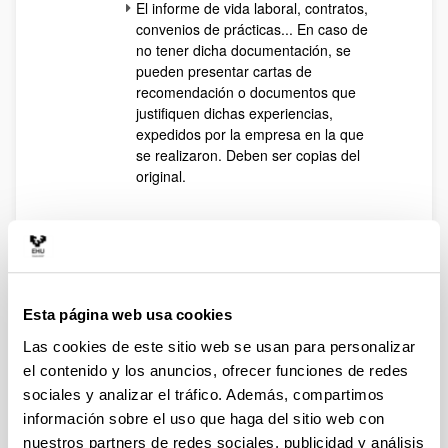
El informe de vida laboral, contratos,
convenios de prácticas... En caso de
no tener dicha documentación, se
pueden presentar cartas de
recomendación o documentos que
justifiquen dichas experiencias,
expedidos por la empresa en la que
se realizaron. Deben ser copias del
original.
- FECHAS IMPORTANTES
Pruebas de inglés
¿Cuándo serán las pruebas de
Esta página web usa cookies
inglés?
A finales de septiembre. Se avisrá
Las cookies de este sitio web se usan para personalizar
por email y se publicará en la web.
el contenido y los anuncios, ofrecer funciones de redes
¿Es obligatorio hacer la prueba de
sociales y analizar el tráfico. Además, compartimos
inglés?
Sí, salvo que se acredite un titulo
información sobre el uso que haga del sitio web con
B2 de 4 años o menos de antigüedad.
nuestros partners de redes sociales, publicidad y análisis