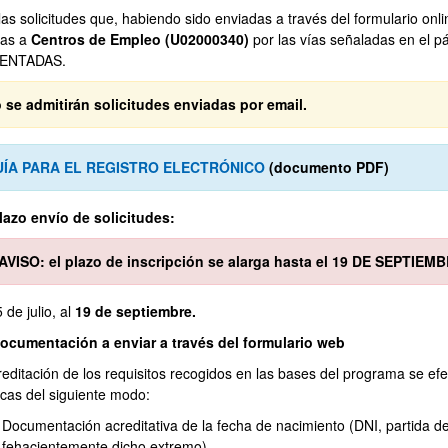
as solicitudes que, habiendo sido enviadas a través del formulario onli
das a
Centros de Empleo (U02000340)
por las vías señaladas en el
ENTADAS.
 se admitirán solicitudes enviadas por email.
UÍA PARA EL REGISTRO ELECTRÓNICO
(documento PDF)
Plazo envío de solicitudes:
*AVISO: el plazo de inscripción se alarga hasta el 19 DE SEPTIEMBRE***​
 de julio, al
19 de septiembre.
Documentación a enviar a través del formulario web
reditación de los requisitos recogidos en las bases del programa se ef
ecas del siguiente modo:
Documentación acreditativa de la fecha de nacimiento (DNI, partida de
fehacientemente dicho extremo).