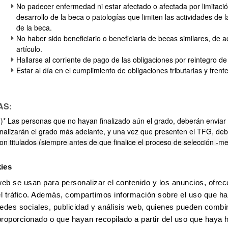
No padecer enfermedad ni estar afectado o afectada por limitació
desarrollo de la beca o patologías que limiten las actividades de
de la beca.
No haber sido beneficiario o beneficiaria de becas similares, de 
artículo.
Hallarse al corriente de pago de las obligaciones por reintegro d
Estar al día en el cumplimiento de obligaciones tributarias y frent
AS:
!)* Las personas que no hayan finalizado aún el grado, deberán envia
inalizarán el grado más adelante, y una vez que presenten el TFG, deb
on titulados (siempre antes de que finalice el proceso de selección 
e tener dudas sobre documentación o plazos, contactar con los
Centr
os títulos obtenidos en el extranjero o en centros españoles no públ
ies
e presentar la solicitud. Deberán presentarse traducidos a cualquiera d
web se usan para personalizar el contenido y los anuncios, ofrec
ocumentos entregados en idiomas distintos al francés o al inglés.
el tráfico. Además, compartimos información sobre el uso que ha
O es necesario presentar copias cotejadas/compulsadas en el momento
ntregar sin cotejar. Una vez finalizado el proceso selectivo, se solicita
edes sociales, publicidad y análisis web, quienes pueden combin
ocumentación original que acredite las copias que presentaron al inscri
proporcionado o que hayan recopilado a partir del uso que haya