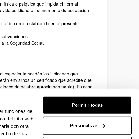
n física o psíquica que impida el normal
 la vida cotidiana en el momento de aceptación
acuerdo con lo establecido en el presente
e subvenciones.
e a la Seguridad Social.
r el expediente académico indicando que
erán enviarnos un certificado que acredite que
-mediados de octubre aproximadamente). En caso
os de Empleo
.
icos deberán estar homologados en el momento
Permitir todas
e las lenguas oficiales de la CAPV, los
er funciones de
ga del sitio web
 de la inscripción. Las fotocopias se pueden
rá a las personas beneficiarias de la beca la
Personalizar
arla con otra
birse.
 hecho de sus