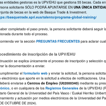
as entidades gestoras es la UPV/EHU que gestiona 55 becas. Cada enti
rsona solicitante SÓLO PODRÁ APUNTARSE EN
UNA ÚNICA ENTID
njunta de becas en la web de Basque Trade & Investment.
tps://basquetrade.spri.eus/talento/programa-global-training/
haber completado el paso previo, la persona solicitante deberá seguir l
cionada durante todo el proceso.
comienda ver la sección
PREGUNTAS FRECUENTES
para aclarar cua
rocedimiento de inscripción de la UPV/EHU
tinuación se explica únicamente el proceso de inscripción y selección 
rar la documentación a enviar.
cumplimentar el
formulario web
y enviar la solicitud, la persona solicit
 electrónico que aporte en la solicitud a efectos de notificaciones. Una
deberá enviarse a
Centros de Empleo (U02000340)
mediante su pres
rónico
, o en cualquiera de los
Registros Generales
de la UPV/EHU (R
tario General de la Universidad del País Vasco / Euskal Herriko Uniber
onamiento y actuación por medios electrónicos de la Universidad del Pa
 DE OCTUBRE DE 2024).