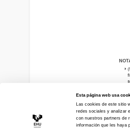
NOT
(
f
s
d
L
Esta página web usa cook
d
Las cookies de este sitio 
d
redes sociales y analizar 
N
e
con nuestros partners de r
d
información que les haya 