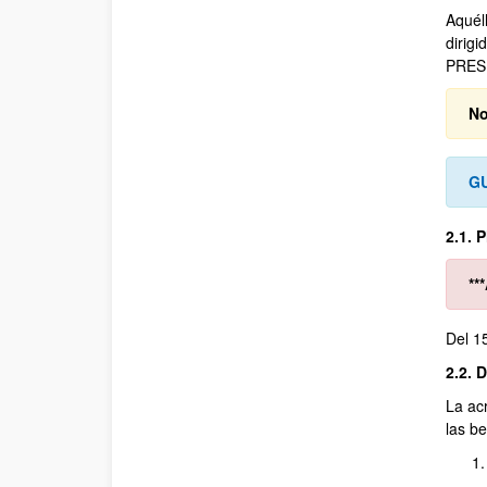
Aquéll
dirigi
PRES
No
G
2.1. 
**
Del 15
2.2. 
La ac
las b