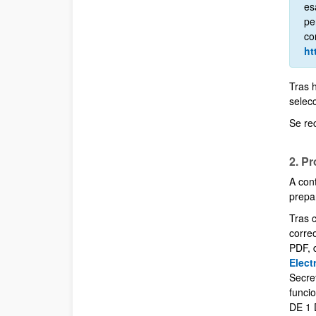
es
pe
co
ht
Tras 
selec
Se re
2. P
A con
prepa
Tras 
correo
PDF, 
Elect
Secre
funci
DE 1