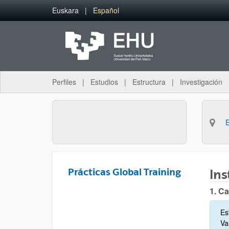
Saltar al contenido principal
Euskara
Español
Perfiles
Estudios
Estructura
Investigación
Prácticas Global Training
Ins
1. Ca
Es
Va