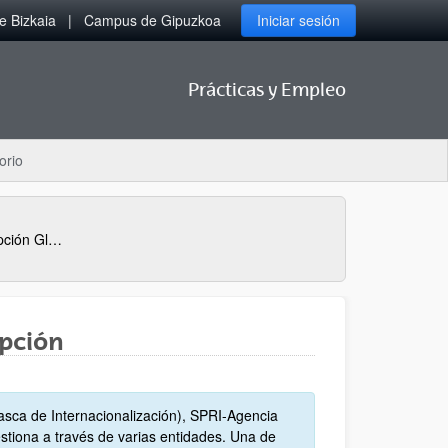
 Bizkaia
Campus de Gipuzkoa
Iniciar sesión
Prácticas y Empleo
orio
Instrucciones Procedimiento Inscripción Global Training
ipción
asca de Internacionalización), SPRI-Agencia
stiona a través de varias entidades. Una de