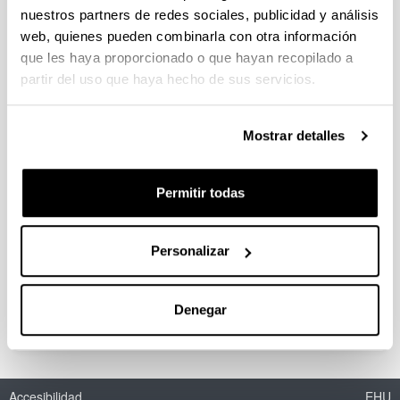
Grupo Investigación
nuestros partners de redes sociales, publicidad y análisis
Presentación
web, quienes pueden combinarla con otra información
Responsables
que les haya proporcionado o que hayan recopilado a
Profesorado
partir del uso que haya hecho de sus servicios.
Personal colaborador
Becarios
Perfil Investigador
Mostrar detalles
Visión general
Áreas de interés
Líneas de investigación
Permitir todas
Equipamiento
Actividades
Personalizar
Proyectos
Publicaciones
Tesis
Denegar
Congresos
Accesibilidad
EHU