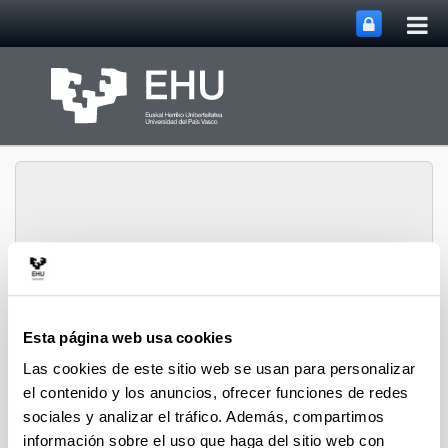
Abri
Saltar al contenido principal
me
prin
Grupo de Investigación
de Lípidos y
Abrir/cerrar m
Esta página web usa cookies
Menú
Señalización Celular
Las cookies de este sitio web se usan para personalizar
el contenido y los anuncios, ofrecer funciones de redes
sociales y analizar el tráfico. Además, compartimos
Mapa del sitio
información sobre el uso que haga del sitio web con