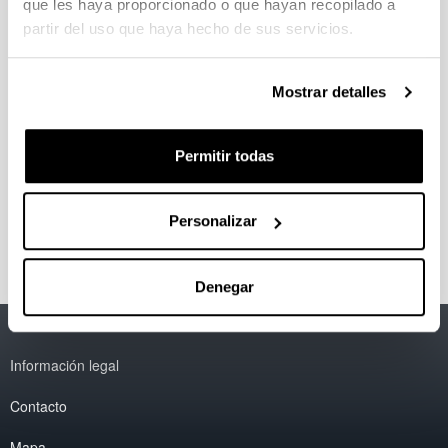
que les haya proporcionado o que hayan recopilado a
partir del uso que haya hecho de sus servicios.
Organización del Coloquio
internacional Horrea, graneros y
Mostrar detalles
silos. Almacenaje y rentas en las
aldeas de la Alta Edad Media
Permitir todas
Fecha:
7 junio 2011
Lugar:
Vitoria-Gasteiz
Información del coloquio
Personalizar
Denegar
Accesibilidad
EHU
Información legal
Contacto
Mapa