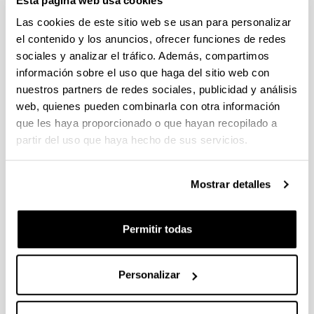
Esta página web usa cookies
competitivas: europeas,
Las cookies de este sitio web se usan para personalizar
nacionales y autonómicas
el contenido y los anuncios, ofrecer funciones de redes
sociales y analizar el tráfico. Además, compartimos
información sobre el uso que haga del sitio web con
nuestros partners de redes sociales, publicidad y análisis
Formas y escalas de las divisiones
web, quienes pueden combinarla con otra información
del espacio en el noroeste de la
que les haya proporcionado o que hayan recopilado a
Península Ibérica (AD 700-1035)
partir del uso que haya hecho de sus servicios.
Personal investigador:
Julio Escalona
Mostrar detalles
Periodo:
desde 2017 hasta 2020
Entidad financiadora:
Permitir todas
Plan Nacional de I+D+I. Programa Estatal de
Investigación, Desarrollo e Innovación Orientada a los
Retos de la Sociedad (Referencia: HAR2016-76094-
Personalizar
C4-3-R)
Descripción: