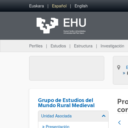
Saltar al contenido principal
Euskara
Español
English
Perfiles
Estudios
Estructura
Investigación
Grupo de Estudios del
Pro
Mundo Rural Medieval
com
Unidad Asociada
Mostrar/ocult
Presentación