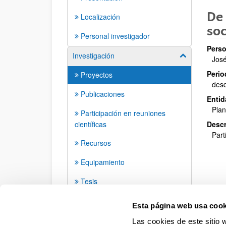
De 
Localización
soc
Personal investigador
Perso
Investigación
Mostrar/ocult
Jos
Perio
Proyectos
des
Publicaciones
Entid
Plan
Participación en reuniones
científicas
Descr
Part
Recursos
Equipamiento
Tesis
Seminarios y Actividades
Esta página web usa cook
Las cookies de este sitio 