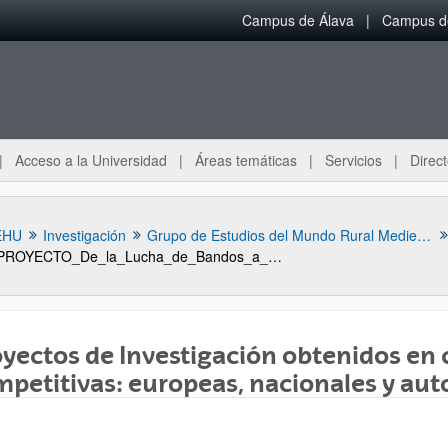
Campus de Álava
Campus de
Acceso a la Universidad
Áreas temáticas
Servicios
Direct
EHU
Investigación
Grupo de Estudios del Mundo Rural Medieval
PROYECTO_De_la_Lucha_de_Bandos_a_la_hidalguia_universal_2011_2013
yectos de Investigación obtenidos en
petitivas: europeas, nacionales y au
ar subpáginas