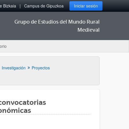
 Bizkaia
Campus de Gipuzkoa
Iniciar sesión
Grupo de Estudios del Mundo Rural
Medieval
orio
Investigación
Proyectos
 convocatorias
tonómicas