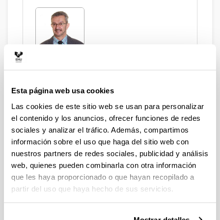
Ugartemendia Eceizabarrena, Juan
Ignacio
Esta página web usa cookies
Las cookies de este sitio web se usan para personalizar
Investigadores e
el contenido y los anuncios, ofrecer funciones de redes
investigadoras
sociales y analizar el tráfico. Además, compartimos
información sobre el uso que haga del sitio web con
nuestros partners de redes sociales, publicidad y análisis
web, quienes pueden combinarla con otra información
Otazua Zabala, Goizeder
que les haya proporcionado o que hayan recopilado a
partir del uso que haya hecho de sus servicios.
Mostrar detalles