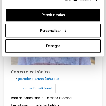
Permitir todas
Personalizar
Denegar
Correo electrónico
goizeder.otazuna@ehu.eus
Información adicional
Área de conocimiento: Derecho Procesal.
Información adicional
Departamento: Derecho Público.