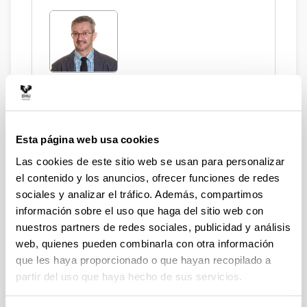
Ugartemendia Eceizabarrena, Juan
Ignacio
Esta página web usa cookies
Investigadores e
Las cookies de este sitio web se usan para personalizar
investigadoras
el contenido y los anuncios, ofrecer funciones de redes
sociales y analizar el tráfico. Además, compartimos
información sobre el uso que haga del sitio web con
nuestros partners de redes sociales, publicidad y análisis
Suberbiola Garbizu, Irune
web, quienes pueden combinarla con otra información
que les haya proporcionado o que hayan recopilado a
partir del uso que haya hecho de sus servicios.