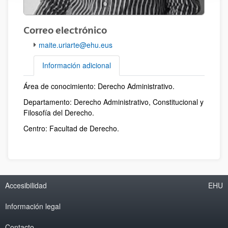
Correo electrónico
maite.uriarte@ehu.eus
Información adicional
Área de conocimiento: Derecho Administrativo.
Información adicional
Departamento: Derecho Administrativo, Constitucional y
Filosofía del Derecho.
Centro: Facultad de Derecho.
Accesibilidad
EHU
Información legal
Contacto