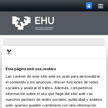
Abri
Saltar al contenido principal
me
prin
Esta página web usa cookies
Abrir/cerrar m
Menú
Euskobarometro
Las cookies de este sitio web se usan para personalizar
el contenido y los anuncios, ofrecer funciones de redes
sociales y analizar el tráfico. Además, compartimos
EL EQUIPO EUSKOBAROMETRO
información sobre el uso que haga del sitio web con
ENTRE LOS MEJORES
nuestros partners de redes sociales, publicidad y análisis
web, quienes pueden combinarla con otra información
31/10/2013