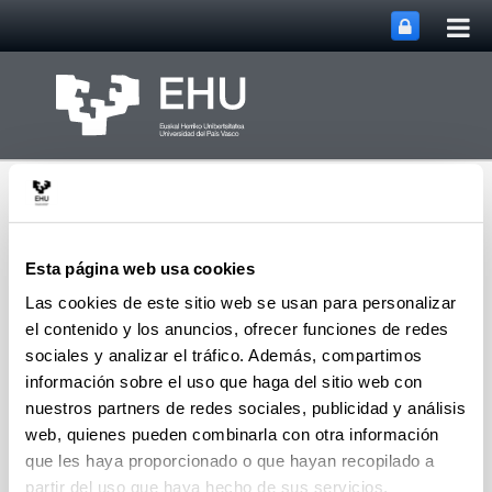
Abri
Saltar al contenido principal
me
prin
Esta página web usa cookies
Las cookies de este sitio web se usan para personalizar
el contenido y los anuncios, ofrecer funciones de redes
Inicio Departamento de
Abrir/cerrar m
Menú
Física Aplicada
sociales y analizar el tráfico. Además, compartimos
información sobre el uso que haga del sitio web con
nuestros partners de redes sociales, publicidad y análisis
web, quienes pueden combinarla con otra información
Memorias del Departamento
que les haya proporcionado o que hayan recopilado a
de Física Aplicada
partir del uso que haya hecho de sus servicios.