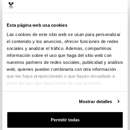
HUMANA
Bizkaia
Máster que da acceso a un
Doctorado
Esta página web usa cookies
BIOMEDICINA, CALIDAD DE
LUGAR DE
Las cookies de este sitio web se usan para personalizar
VIDA Y SALUD
IMPARTICIÓN
el contenido y los anuncios, ofrecer funciones de redes
MÁSTER UNIVERSITARIO EN
sociales y analizar el tráfico. Además, compartimos
BIOLOGÍA MOLECULAR Y
información sobre el uso que haga del sitio web con
BIOMEDICINA
nuestros partners de redes sociales, publicidad y análisis
Bizkaia
Máster que da acceso a un
web, quienes pueden combinarla con otra información
doctorado distinguido con la
que les haya proporcionado o que hayan recopilado a
Mención de Calidad
partir del uso que haya hecho de sus servicios.
MÁSTER UNIVERSITARIO EN
FARMACOLOGÍA. DESARROLLO,
Mostrar detalles
EVALUACIÓN Y UTILIZACIÓN
Álava- Bizkaia
RACIONAL DE MEDICAMENTOS
Máster que da acceso a 2
Permitir todas
doctorados distinguidos con la
Mención de Calidad