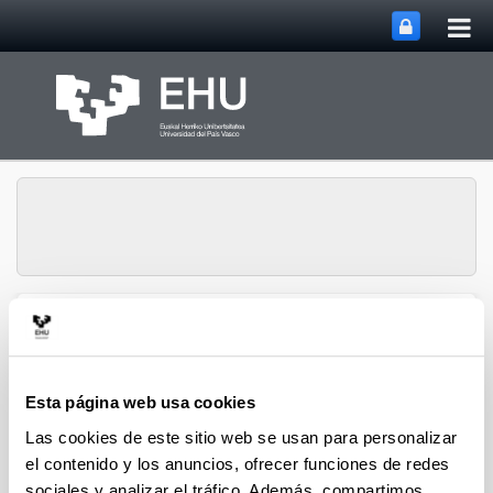
Abri
Saltar al contenido principal
me
prin
Grupo de Análisis
Abrir/cerrar m
Menú
Matricial y Aplicaciones
Esta página web usa cookies
Las cookies de este sitio web se usan para personalizar
Proyectos
el contenido y los anuncios, ofrecer funciones de redes
sociales y analizar el tráfico. Además, compartimos