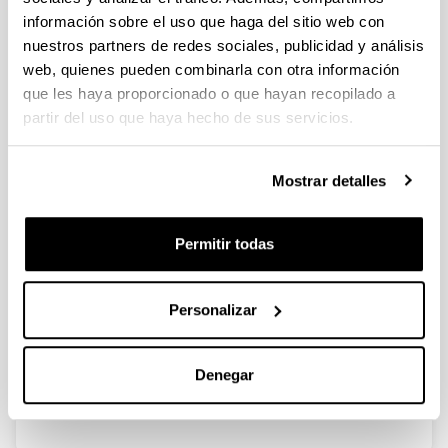
información sobre el uso que haga del sitio web con
nuestros partners de redes sociales, publicidad y análisis
Ayudas para las actividades de
web, quienes pueden combinarla con otra información
Grupos de Investigación del
que les haya proporcionado o que hayan recopilado a
Sistema Universitario Vasco
partir del uso que haya hecho de sus servicios.
(GIC13/IT710-13)
Personal investigador:
I. Zaballa
Mostrar detalles
Periodo:
desde 2013 hasta 2015
Permitir todas
Entidad financiadora:
Gobierno Vasco
Descripción:
Personalizar
<b>Entidades participantes:</b>&nbsp; UPV/EHU<br>
<b>Número de investigadores participantes:</b>
Denegar
10</p>