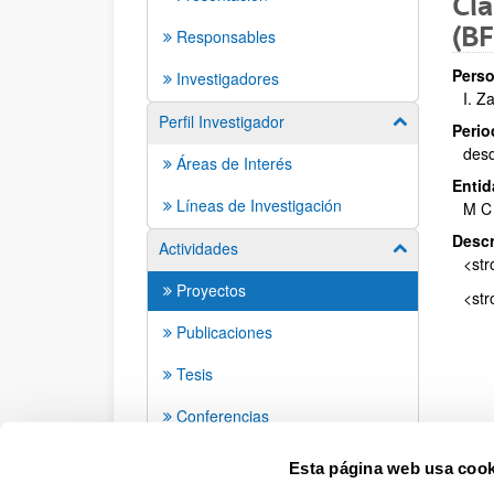
Cla
(B
Responsables
Perso
Investigadores
I. Z
Perfil Investigador
Mostrar/ocult
Perio
des
Áreas de Interés
Entid
Líneas de Investigación
M C
Descr
Actividades
Mostrar/ocult
<str
Proyectos
<str
Publicaciones
Tesis
Conferencias
Seminarios
Esta página web usa cook