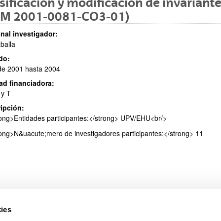
sificación y modificación de invariant
FM 2001-0081-CO3-01)
nal investigador:
aballa
ar subpáginas
do:
de 2001 hasta 2004
ad financiadora:
 y T
ipción:
ar subpáginas
ong>Entidades participantes:</strong> UPV/EHU<br/>
ong>N&uacute;mero de investigadores participantes:</strong> 11
ies