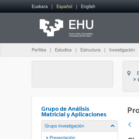
Saltar al contenido principal
Euskara
Español
English
Perfiles
Estudios
Estructura
Investigación
Grupo de Análisis
Pr
Matricial y Aplicaciones
Grupo Investigación
Mostrar/ocult
Presentación