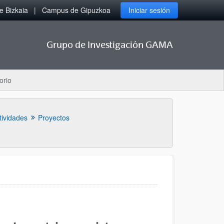
 Bizkaia
Campus de Gipuzkoa
Iniciar sesión
Grupo de Investigación GAMA
orio
tividades
Proyectos