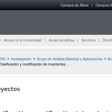
Campus de Álava
Campus de
Acceso a la Universidad
Áreas temáticas
Servicios
Direct
EHU
Investigación
Grupo de Análisis Matricial y Aplicaciones
Ac
Clasificación y modificación de invariantes de matrices y sistemas (BFM 2001-0081-CO3-01)
oyectos
ar subpáginas