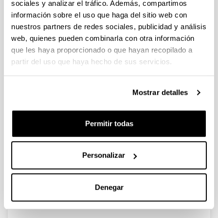
sociales y analizar el tráfico. Además, compartimos
información sobre el uso que haga del sitio web con
Ayudas a los Grupos de
nuestros partners de redes sociales, publicidad y análisis
Investigación en la Universidad del
web, quienes pueden combinarla con otra información
País Vasco/Euskal Herriko
que les haya proporcionado o que hayan recopilado a
Unibertsitatea (2016) (GIU16/42)
partir del uso que haya hecho de sus servicios.
Personal investigador:
Silvia Marcaida
Mostrar detalles
Periodo:
desde 2017 hasta 2019
Permitir todas
Entidad financiadora:
UPV/EHU
Importe total:
Personalizar
21.135€
Descripción:
<strong>Número de investigadores participantes:
Denegar
</strong> 9