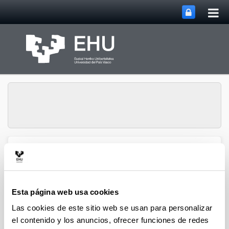
Abri
Saltar al contenido principal
me
prin
Grupo de Análisis
Abrir/cerrar m
Menú
Matricial y Aplicaciones
Esta página web usa cookies
Proyectos
Las cookies de este sitio web se usan para personalizar
el contenido y los anuncios, ofrecer funciones de redes