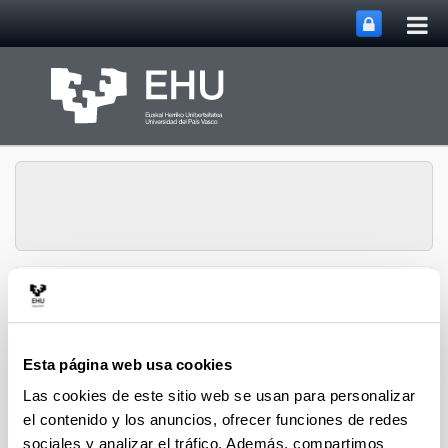
Abri
Saltar al contenido principal
me
prin
Grupo de Análisis
Abrir/cerrar m
Menú
Matricial y Aplicaciones
Esta página web usa cookies
Las cookies de este sitio web se usan para personalizar
Proyectos
el contenido y los anuncios, ofrecer funciones de redes
sociales y analizar el tráfico. Además, compartimos