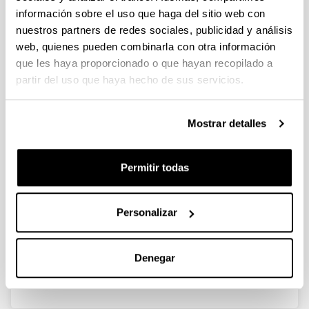
información sobre el uso que haga del sitio web con
nuestros partners de redes sociales, publicidad y análisis
Perturbación e invariantes de
web, quienes pueden combinarla con otra información
matrices y sistemas lineales de
que les haya proporcionado o que hayan recopilado a
control (MTM 2007-67812-CO2-01)
partir del uso que haya hecho de sus servicios.
Personal investigador:
I. Zaballa
Mostrar detalles
Periodo:
desde 2007 hasta 2010
Entidad financiadora:
Permitir todas
MEC
Descripción:
<strong>Entidades participantes:</strong>;
Personalizar
UPV/EHU<br>
<strong>Número de investigadores participantes:
Denegar
</strong> 9