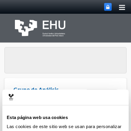
Abri
Saltar al contenido principal
me
prin
Grupo de Análisis
Abrir/cerrar m
Menú
Matricial y Aplicaciones
Proyectos
Esta página web usa cookies
Las cookies de este sitio web se usan para personalizar