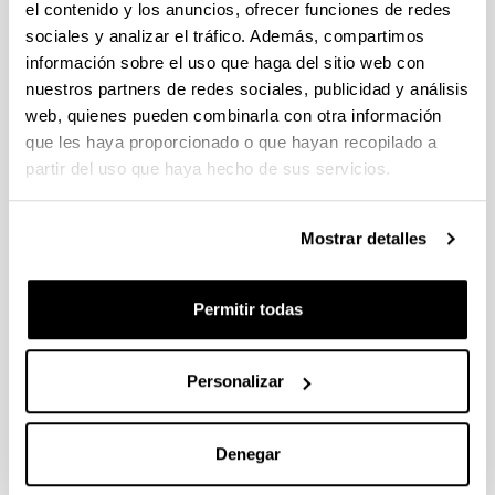
el contenido y los anuncios, ofrecer funciones de redes
sociales y analizar el tráfico. Además, compartimos
Propiedades algebraicas y
información sobre el uso que haga del sitio web con
geométricas de sistemas de control
nuestros partners de redes sociales, publicidad y análisis
y matrices (Subvención general a
web, quienes pueden combinarla con otra información
grupos GIU05/28)
que les haya proporcionado o que hayan recopilado a
partir del uso que haya hecho de sus servicios.
Personal investigador:
I. Zaballa
Periodo:
Mostrar detalles
desde 2005 hasta 2006
Entidad financiadora:
Permitir todas
UPV/EHU
Importe total:
21.000
Personalizar
Descripción:
<strong>Entidades participantes:</strong>
UPV/EHU&nbsp;<br/>
Denegar
<strong>N&uacute;mero de investigadores