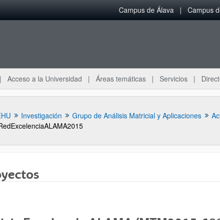
Campus de Álava
Campus de
Acceso a la Universidad
Áreas temáticas
Servicios
Direct
EHU
Investigación
Grupo de Análisis Matricial y Aplicaciones
Ac
RedExcelenciaALAMA2015
oyectos
ar subpáginas