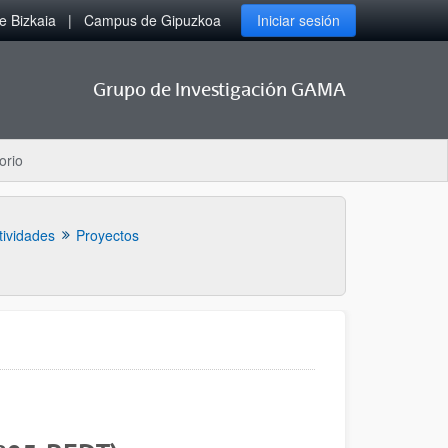
 Bizkaia
Campus de Gipuzkoa
Iniciar sesión
Grupo de Investigación GAMA
orio
tividades
Proyectos