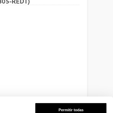
805-REDT)
Permitir todas