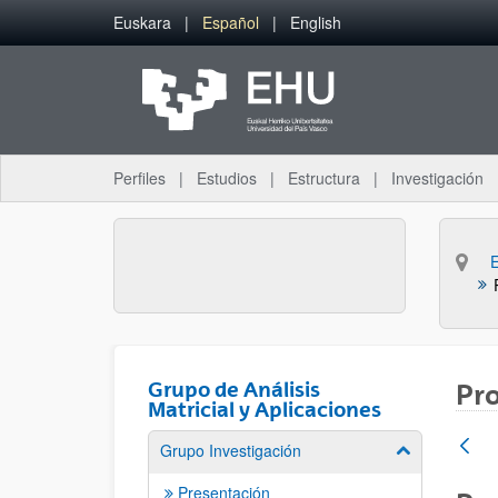
Saltar al contenido principal
Euskara
Español
English
Perfiles
Estudios
Estructura
Investigación
Grupo de Análisis
Pr
Matricial y Aplicaciones
Grupo Investigación
Mostrar/ocult
Presentación