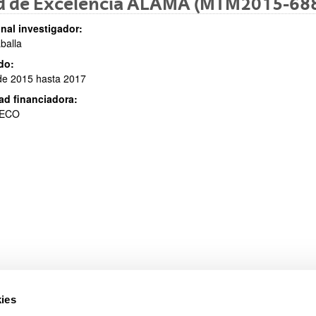
d de Excelencia ALAMA (MTM2015-68
nal investigador:
aballa
do:
de 2015 hasta 2017
ar subpáginas
ad financiadora:
ECO
ar subpáginas
ies