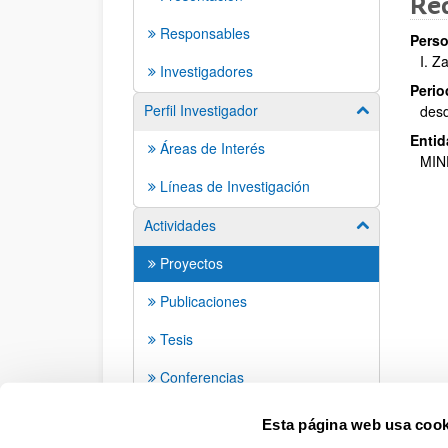
Re
Responsables
Perso
I. Z
Investigadores
Perio
Perfil Investigador
des
Mostrar/ocult
Entid
Áreas de Interés
MIN
Líneas de Investigación
Actividades
Mostrar/ocult
Proyectos
Publicaciones
Tesis
Conferencias
Seminarios
Esta página web usa cook