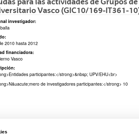
das para las actividades de Grupos de
versitario Vasco (GIC10/169-IT361-10
nal investigador:
aballa
ar subpáginas
do:
de 2010 hasta 2012
ad financiadora:
ierno Vasco
ipción:
ar subpáginas
ong>Entidades participantes:</strong>&nbsp; UPV/EHU<br>
ong>N&uacute;mero de investigadores participantes:</strong> 10
ies