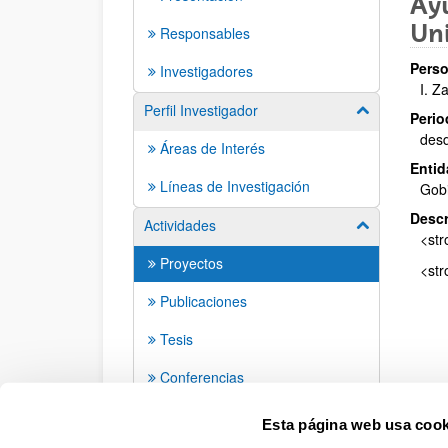
Ayu
Uni
Responsables
Perso
Investigadores
I. Z
Perfil Investigador
Mostrar/ocult
Perio
des
Áreas de Interés
Entid
Líneas de Investigación
Gob
Descr
Actividades
Mostrar/ocult
<str
Proyectos
<str
Publicaciones
Tesis
Conferencias
Seminarios
Esta página web usa cook