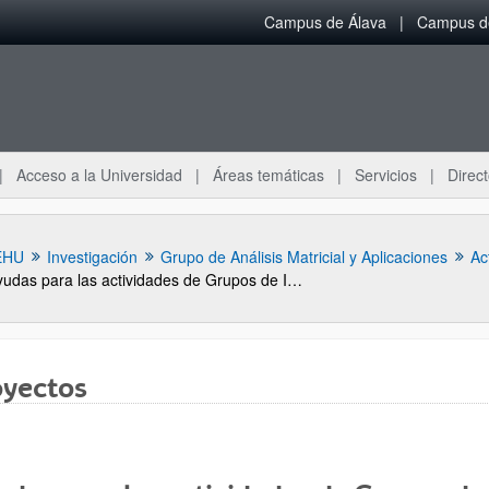
Campus de Álava
Campus de
Acceso a la Universidad
Áreas temáticas
Servicios
Direct
EHU
Investigación
Grupo de Análisis Matricial y Aplicaciones
Ac
yudas para las actividades de Grupos de Investigaci&oacute;n del Sistema Universitario Vasco (GIC10/169-IT361-10)
oyectos
ar subpáginas