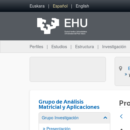
Saltar al contenido principal
Euskara
Español
English
Perfiles
Estudios
Estructura
Investigación
Grupo de Análisis
Pr
Matricial y Aplicaciones
Grupo Investigación
Mostrar/ocult
Presentación