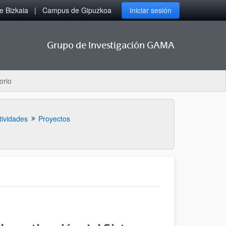
 Bizkaia
Campus de Gipuzkoa
Iniciar sesión
Grupo de Investigación GAMA
orio
tividades
Proyectos