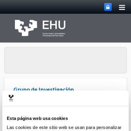
Abri
Saltar al contenido principal
me
prin
Grupo de Investigación
Catálisis Asimétrica y
Abrir/cerrar m
Menú
Síntesis Química
Esta página web usa cookies
Las cookies de este sitio web se usan para personalizar