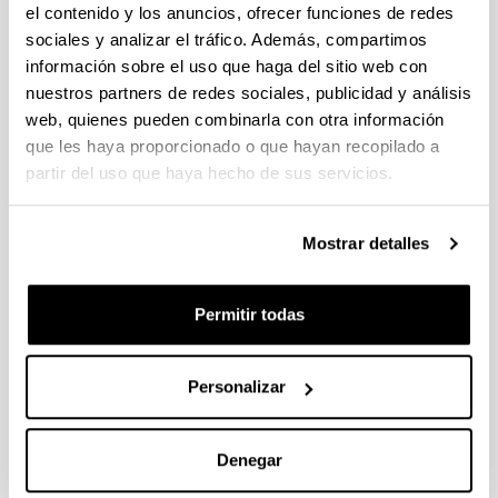
el contenido y los anuncios, ofrecer funciones de redes
Amaiur Odriozola Nuin
sociales y analizar el tráfico. Además, compartimos
(Ph.D. 2018, Current position:
información sobre el uso que haga del sitio web con
Researcher Eurofins Villapharma,
nuestros partners de redes sociales, publicidad y análisis
Murcia, Spain)
web, quienes pueden combinarla con otra información
que les haya proporcionado o que hayan recopilado a
partir del uso que haya hecho de sus servicios.
Mostrar detalles
Permitir todas
Personalizar
Denegar