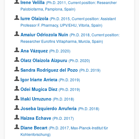
Irene Velilla
(Ph.D. 2011, Current position: Researcher
Palobiofarma, Pamplona, Spain)
Iurre Olaizola
(Ph.D. 2015, Current position: Assistant
Professor F. Pharmacy, UPV/EHU, Vitoria, Spain)
Amaiur Odriozola Nuin
(Ph.D. 2018, Current position:
Researcher Eurofins Villapharma, Murcia, Spain)
Ana Vázquez
(Ph.D. 2020)
Olatz Olaizola Aizpuru
(Ph.D. 2020)
Sandra Rodríguez del Pozo
(Ph.D. 2019)
Igor Iriarte Arrieta
(Ph.D. 2019)
Odei Mugica Diez
(Ph.D. 2019)
Iñaki Urruzuno
(Ph.D. 2018)
Joseba Izquierdo Arruferia
(Ph.D. 2018)
Haizea Echave
(Ph.D. 2017)
Diane Becart
(Ph.D. 2017, Max-Planck-Institut für
Kohlenforschung)