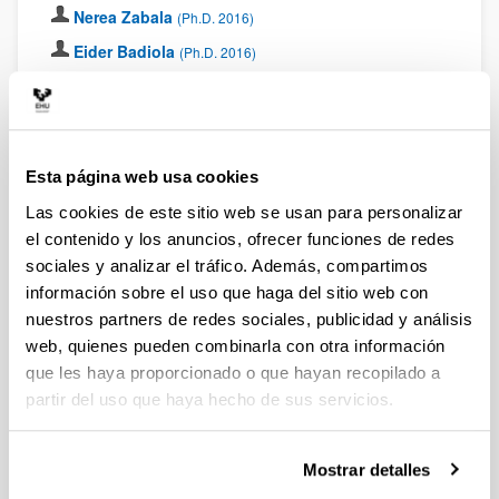
Nerea Zabala
(Ph.D. 2016)
Eider Badiola
(Ph.D. 2016)
Irati Lapuerta
(Ph.D. 2016)
Maitane Zalakain
(Ph.D. 2014)
Saioa Diosdado
(Ph.D. 2013)
Esta página web usa cookies
Itziar Otazo
(Ph.D. 2013)
Las cookies de este sitio web se usan para personalizar
Aitziber Lizarraga
(Ph.D. 2012)
el contenido y los anuncios, ofrecer funciones de redes
Sandra Jiménez
(Postdoctoral Scholar 2011)
sociales y analizar el tráfico. Además, compartimos
Israel Cano
información sobre el uso que haga del sitio web con
(Postdoctoral Scholar 2011, Postdoctoral
Researcher en University of Nottingham.)
nuestros partners de redes sociales, publicidad y análisis
web, quienes pueden combinarla con otra información
Jacqueline Jiménez
(Postdoctoral Scholar 2011, BUAP
que les haya proporcionado o que hayan recopilado a
México)
partir del uso que haya hecho de sus servicios.
Xabier Fernández
(Ph.D. 2011, Coating Technical
Manager in Quivacolor)
Laura Rivado
(Postdoctoral Scholar 2010, Alcaldesa de
Mostrar detalles
Haro)