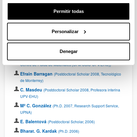
Pedro González Pérez
(Ph.D. 2010, Technical Manager
Permitir todas
at Quivacolor)
Raluca Fratila
(Ph.D. 2010, Universidad de Zaragoza)
Personalizar
Joseba Oyarbide
(Ph.D. 2010)
Azucena Jimènez
(Ph.D. 2009, Research Associate at
Oviedo University)
Denegar
Idoia Múgica Mendiola
(Ph.D. 2009, Outreach manager
Centro de Física de Materiales (CFM CSIC-UPV/EHU))
Efrain Barragan
(Postdoctoral Scholar 2008, Tecnológico
de Monterrey)
C. Masdeu
(Postdoctoral Scholar 2008, Profesora interina
UPV-EHU)
Mª C. González
(Ph.D. 2007, Research Support Service,
UPNA)
E. Balentová
(Postdoctoral Scholar, 2006)
Bharat. G. Kardak
(Ph.D. 2006)