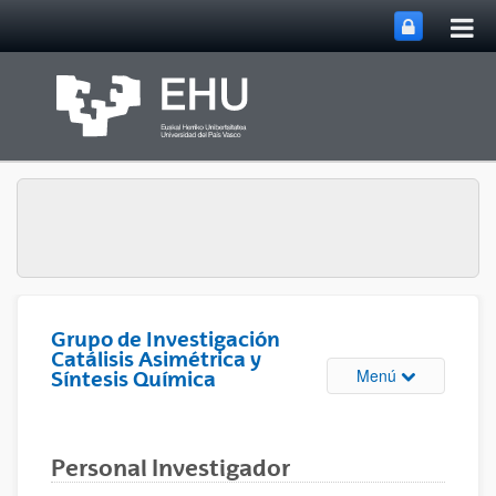
Abri
Saltar al contenido principal
me
prin
Grupo de Investigación
Catálisis Asimétrica y
Abrir/cerrar m
Menú
Síntesis Química
Personal Investigador