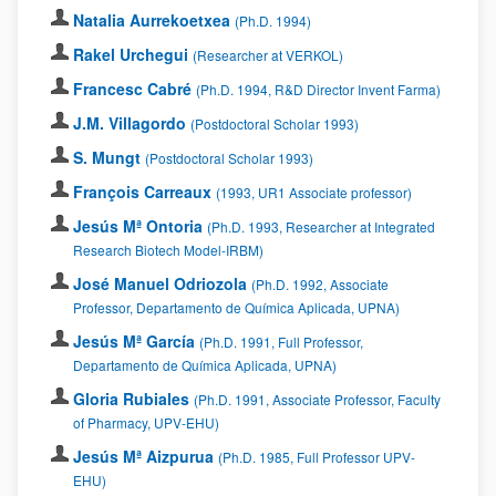
Natalia Aurrekoetxea
(Ph.D. 1994)
Rakel Urchegui
(Researcher at VERKOL)
Francesc Cabré
(Ph.D. 1994, R&D Director Invent Farma)
J.M. Villagordo
(Postdoctoral Scholar 1993)
S. Mungt
(Postdoctoral Scholar 1993)
François Carreaux
(1993, UR1 Associate professor)
Jesús Mª Ontoria
(Ph.D. 1993, Researcher at Integrated
Research Biotech Model-IRBM)
José Manuel Odriozola
(Ph.D. 1992, Associate
Professor, Departamento de Química Aplicada, UPNA)
Jesús Mª García
(Ph.D. 1991, Full Professor,
Departamento de Química Aplicada, UPNA)
Gloria Rubiales
(Ph.D. 1991, Associate Professor, Faculty
of Pharmacy, UPV-EHU)
Jesús Mª Aizpurua
(Ph.D. 1985, Full Professor UPV-
EHU)