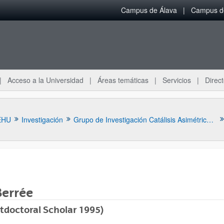
Campus de Álava
Campus de
Acceso a la Universidad
Áreas temáticas
Servicios
Direct
EHU
Investigación
Grupo de Investigación Catálisis Asimétrica y Síntesis Química
Berrée
ar subpáginas
tdoctoral Scholar 1995)