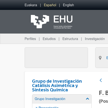
Saltar al contenido principal
Euskara
Español
English
Perfiles
Estudios
Estructura
Investigación
Grupo de Investigación
Catálisis Asimétrica y
Síntesis Química
F. 
Grupo Investigación
Mostrar/ocult
(Pos
Presentación