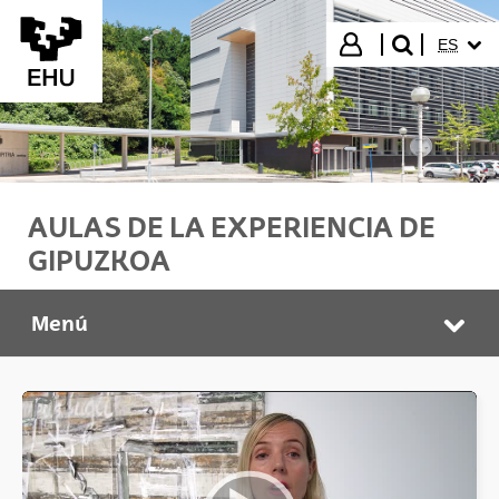
Saltar al contenido principal
IDIOMA
Iniciar sesión
ES
buscar"
AULAS DE LA EXPERIENCIA DE
GIPUZKOA
Menú
Aulas de la experiencia de Gipuzkoa
Abr