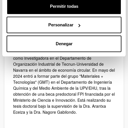
María Josefina Mariné finalizó sus estudios de Grado
Biografía
Permitir todas
en Ingeniería Química en la Facultad de Ingeniería de
la Universidad de Buenos Aires (2018). Durante los
años 2016 y 2022 desarrolló su carrera profesional en
Personalizar
Argentina en el área de I+D en empresas
multinacionales de consumo masivo. En 2023, obtuvo el
título del Máster Universitario en Ingeniería de
Denegar
Materiales Renovables en la Escuela de Ingeniería de
Gipuzkoa de la UPV/EHU. Durante un tiempo trabajó
como investigadora en el Departamento de
Organización Industrial de Tecnun-Universidad de
Navarra en el ámbito de economía circular. En mayo del
2024 entró a formar parte del grupo "Materiales +
Tecnologías" (GMT) en el Departamento de Ingeniería
Química y del Medio Ambiente de la UPV/EHU, tras la
obtención de una beca predoctoral FPI financiada por el
Ministerio de Ciencia e Innovación. Está realizando su
tesis doctoral bajo la supervisión de la Dra. Arantxa
Eceiza y la Dra. Nagore Gabilondo.