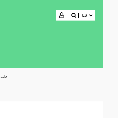
IDIOMA SELECCIO
Iniciar sesión
ES
buscar"
rado