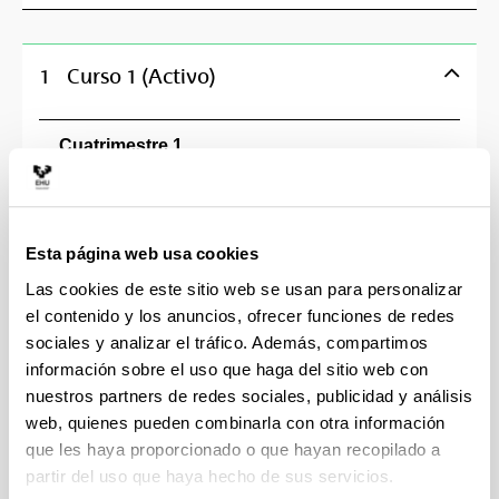
1
Curso 1 (Activo)
Cuatrimestre 1
Análisis Matemático
Economía de la Empresa:Introducción
Esta página web usa cookies
Las cookies de este sitio web se usan para personalizar
Fundamentos de Tecnología de Computadores
el contenido y los anuncios, ofrecer funciones de redes
sociales y analizar el tráfico. Además, compartimos
Introducción a la Contabilidad
información sobre el uso que haga del sitio web con
nuestros partners de redes sociales, publicidad y análisis
Introducción a la Economía II: Principios de Macro
web, quienes pueden combinarla con otra información
que les haya proporcionado o que hayan recopilado a
Programación Básica
partir del uso que haya hecho de sus servicios.