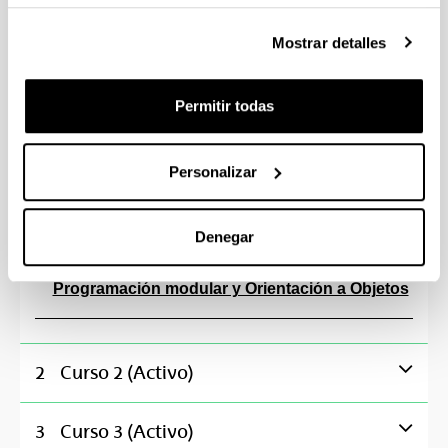
Cuatrimestre 2
Mostrar detalles
Contabilidad Financiera
Cálculo
Permitir todas
Economía de la Empresa: Organización y Dirección
Personalizar
Introducción a la Economía I: Principios de Microe
Denegar
Metodología de la Programación
Programación modular y Orientación a Objetos
2
Curso 2 (Activo)
3
Curso 3 (Activo)