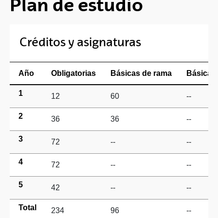
Plan de estudio
Créditos y asignaturas
Año
Obligatorias
Básicas de rama
Básicas 
1
12
60
--
2
36
36
--
3
72
--
--
4
72
--
--
5
42
--
--
Total
234
96
--