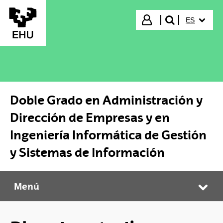
Saltar al contenido principal
IDIOMA S
Iniciar sesión
ES
buscar"
Doble Grado en Administración y
Dirección de Empresas y en
Ingeniería Informática de Gestión
y Sistemas de Información
Menú
Doble Grado en Administración y Dirección de Empresas y en Ingeniería Informática de Gestión y Sistemas de Información
Abr