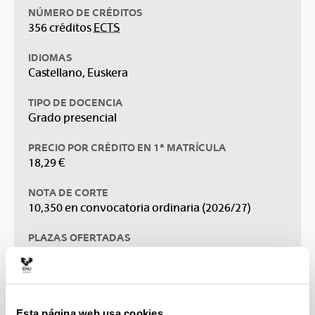
NÚMERO DE CRÉDITOS
356 créditos
ECTS
IDIOMAS
Castellano, Euskera
TIPO DE DOCENCIA
Grado presencial
PRECIO POR CRÉDITO EN 1ª MATRÍCULA
18,29 €
NOTA DE CORTE
10,350 en convocatoria ordinaria (2026/27)
PLAZAS OFERTADAS
10 plazas
Folleto informativo
Esta página web usa cookies