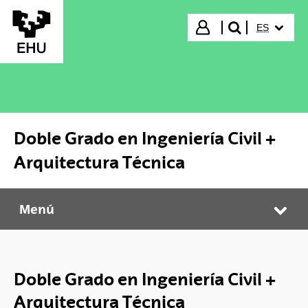
Saltar al contenido principal
IDIOMA S
Iniciar sesión
ES
buscar"
Doble Grado en Ingeniería Civil +
Arquitectura Técnica
Menú
Doble Grado en Ingeniería Civil + Arquitectura Técnica
Abr
Doble Grado en Ingeniería Civil +
Arquitectura Técnica