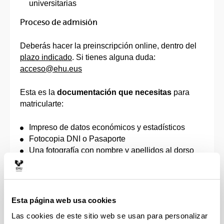
universitarias
Proceso de admisión
Deberás hacer la preinscripción online, dentro del
plazo indicado
. Si tienes alguna duda:
acceso@ehu.eus
Esta es la
documentación que necesitas
para
matricularte:
Impreso de datos económicos y estadísticos
Fotocopia DNI o Pasaporte
Una fotografía con nombre y apellidos al dorso
Impreso de domiciliación del pago de la
matrícula
Documento que acredite el derecho a la
reducción o exención de los precios públicos de
Esta página web usa cookies
matrícula, de acuerdo con la correspondiente
Las cookies de este sitio web se usan para personalizar
orden que apruebe el Gobierno Vasco, por la que