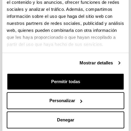
el contenido y los anuncios, ofrecer funciones de redes
se fijan los precios a satisfacer por la prestación
sociales y analizar el tráfico. Además, compartimos
de servicios académicos universitarios (personas
información sobre el uso que haga del sitio web con
discapacitadas, familias numerosas, víctimas de
nuestros partners de redes sociales, publicidad y análisis
actos terroristas, violencia de género u otras, con
web, quienes pueden combinarla con otra información
las condiciones que establezca la Orden de
que les haya proporcionado o que hayan recopilado a
Precios Públicos para cada caso).
Impreso de solicitud de beca o resguardo de
partir del uso que haya hecho de sus servicios.
solicitud, si ésta se solicita.
Declaración de compromiso de comportamiento
Mostrar detalles
ético y honradez.
Consulta el
calendario de trámites
para el ingreso
Permitir todas
en la UPV/EHU.
Personalizar
Precios, formas de pago y becas
Denegar
A continuación se presentan los precios públicos