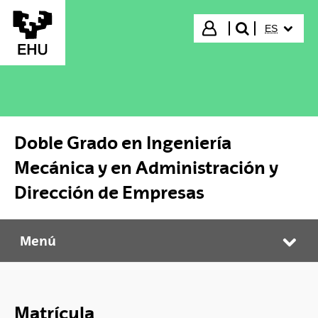
Saltar al contenido principal
IDIOMA S
Iniciar sesión
ES
buscar"
Doble Grado en Ingeniería
Mecánica y en Administración y
Dirección de Empresas
Menú
Doble Grado en Ingeniería Mecánica y en Administración y Dirección de Empresas
Abr
Matrícula