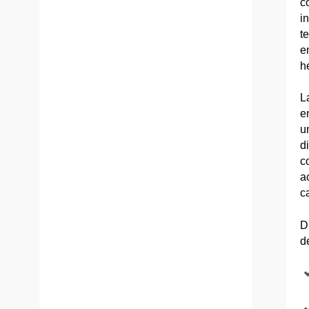
c
i
t
e
h
L
e
u
d
c
a
c
D
d