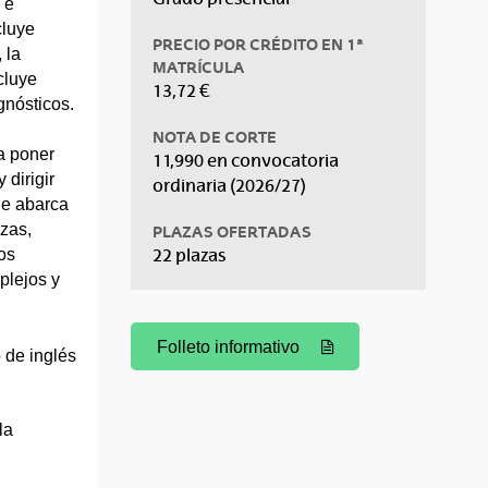
 e
cluye
PRECIO POR CRÉDITO EN 1ª
 la
MATRÍCULA
cluye
13,72 €
gnósticos.
NOTA DE CORTE
a poner
11,990 en convocatoria
 dirigir
ordinaria (2026/27)
ue abarca
zas,
PLAZAS OFERTADAS
22 plazas
os
plejos y
Folleto informativo
 de inglés
(Abre una nueva ventana)
la