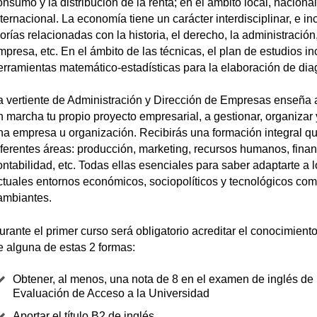
onsumo y la distribución de la renta; en el ámbito local, nacional
nternacional. La economía tiene un carácter interdisciplinar, e in
eorías relacionadas con la historia, el derecho, la administración,
mpresa, etc. En el ámbito de las técnicas, el plan de estudios in
erramientas matemático-estadísticas para la elaboración de dia
a vertiente de Administración y Dirección de Empresas enseña 
n marcha tu propio proyecto empresarial, a gestionar, organizar y
na empresa u organización. Recibirás una formación integral q
iferentes áreas: producción, marketing, recursos humanos, finan
ontabilidad, etc. Todas ellas esenciales para saber adaptarte a l
ctuales entornos económicos, sociopolíticos y tecnológicos com
ambiantes.
urante el primer curso será obligatorio acreditar el conocimiento
e alguna de estas 2 formas:
Obtener, al menos, una nota de 8 en el examen de inglés de 
Evaluación de Acceso a la Universidad
Aportar el título B2 de inglés