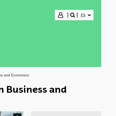
IDIOMA SELECCIO
Iniciar sesión
ES
buscar"
ess and Economics
n Business and