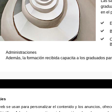
Las sa
gradua
en el 
E
B
O
B
Administraciones
Además, la formación recibida capacita a los graduados pa
ies
web se usan para personalizar el contenido y los anuncios, ofrec
Sede electrónica
Accesibilidad
Infor