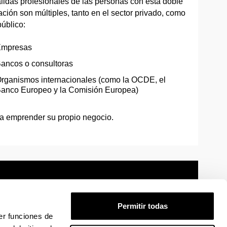
lidas profesionales de las personas con esta doble
ción son múltiples, tanto en el sector privado, como
público:
mpresas
ancos o consultoras
rganismos internacionales (como la OCDE, el
anco Europeo y la Comisión Europea)
ra emprender su propio negocio.
Permitir todas
er funciones de
mación legal
Mapa
Ayuda
Contacto