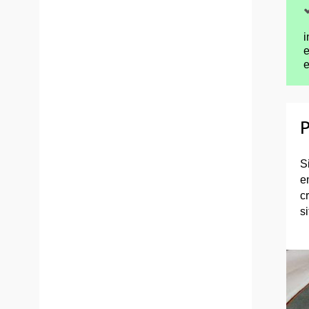
i
e
e
P
S
e
c
s