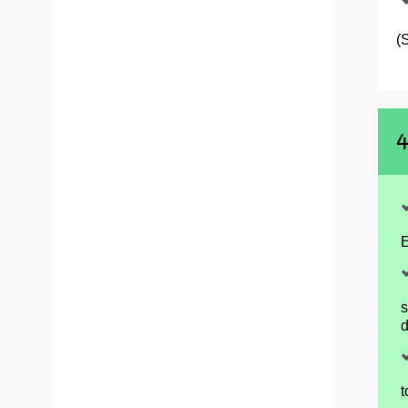
(S
4
E
s
d
t