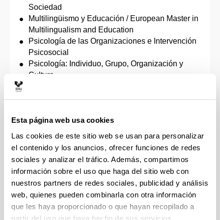
Sociedad
Multilingüismo y Educación / European Master in
Multilingualism and Education
Psicología de las Organizaciones e Intervención
Psicosocial
Psicología: Individuo, Grupo, Organización y
Cultura
Modelos y Áreas de Investigación en Ciencias
Sociales
Estudios Internacionales
Participación y Desarrollo Comunitario
Esta página web usa cookies
Gestión de los Recursos Humanos y del Empleo
Las cookies de este sitio web se usan para personalizar
Internacional en Sociología Jurídica /
el contenido y los anuncios, ofrecer funciones de redes
International Master in Sociology of Law
sociales y analizar el tráfico. Además, compartimos
Economía Social y Solidaria
información sobre el uso que haga del sitio web con
Desarrollo y Cooperación Internacional
nuestros partners de redes sociales, publicidad y análisis
Globalización y Desarrollo
web, quienes pueden combinarla con otra información
Arte Contemporáneo Tecnológico y Performativo
que les haya proporcionado o que hayan recopilado a
Dirección de Proyectos
partir del uso que haya hecho de sus servicios.