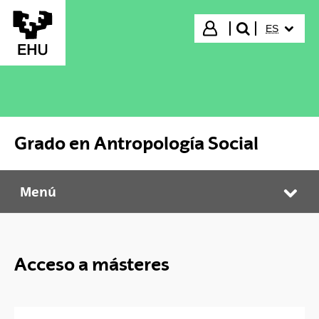
Saltar al contenido principal
IDIOMA S
Iniciar sesión
ES
buscar"
Grado en Antropología Social
Menú
Grado en Antropología Social
Abr
Acceso a másteres