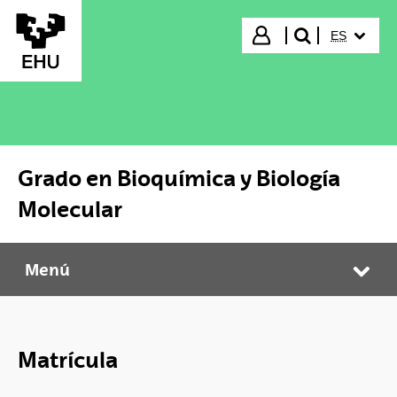
Saltar al contenido principal
IDIOMA S
Iniciar sesión
ES
buscar"
Grado en Bioquímica y Biología
Molecular
Menú
Grado en Bioquímica y Biología Molecular
Abr
Matrícula