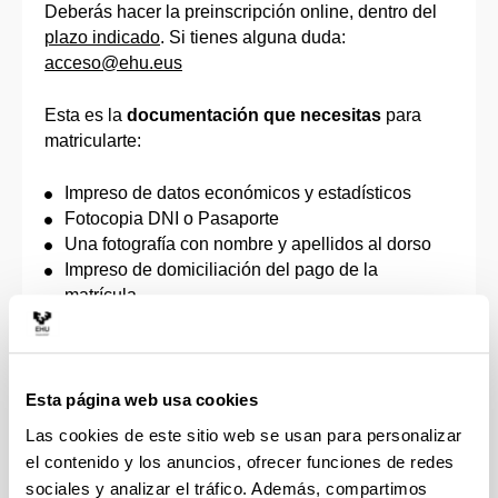
Deberás hacer la preinscripción online, dentro del
plazo indicado
. Si tienes alguna duda:
acceso@ehu.eus
Esta es la
documentación que necesitas
para
matricularte:
Impreso de datos económicos y estadísticos
Fotocopia DNI o Pasaporte
Una fotografía con nombre y apellidos al dorso
Impreso de domiciliación del pago de la
matrícula
Documento que acredite el derecho a la
reducción o exención de los precios públicos de
matrícula, de acuerdo con la correspondiente
orden que apruebe el Gobierno Vasco, por la que
Esta página web usa cookies
se fijan los precios a satisfacer por la prestación
Las cookies de este sitio web se usan para personalizar
de servicios académicos universitarios (personas
el contenido y los anuncios, ofrecer funciones de redes
discapacitadas, familias numerosas, víctimas de
sociales y analizar el tráfico. Además, compartimos