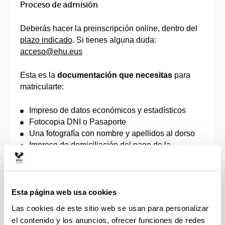
Proceso de admisión
Deberás hacer la preinscripción online, dentro del
plazo indicado
. Si tienes alguna duda:
acceso@ehu.eus
Esta es la
documentación que necesitas
para
matricularte:
Impreso de datos económicos y estadísticos
Fotocopia DNI o Pasaporte
Una fotografía con nombre y apellidos al dorso
Impreso de domiciliación del pago de la
matrícula
Documento que acredite el derecho a la
reducción o exención de los precios públicos de
matrícula, de acuerdo con la correspondiente
Esta página web usa cookies
orden que apruebe el Gobierno Vasco, por la que
Las cookies de este sitio web se usan para personalizar
se fijan los precios a satisfacer por la prestación
el contenido y los anuncios, ofrecer funciones de redes