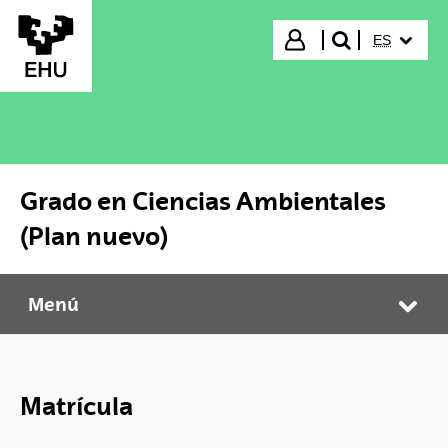
Saltar al contenido principal
IDIOMA S
Iniciar sesión
ES
buscar"
Grado en Ciencias Ambientales
(Plan nuevo)
Menú
Grado en Ciencias Ambientales (Plan nuevo)
Abr
Matrícula