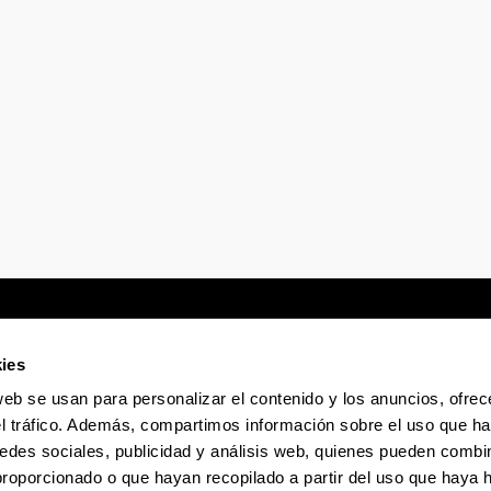
ies
web se usan para personalizar el contenido y los anuncios, ofrec
Sede electrónica
Accesibilidad
Infor
el tráfico. Además, compartimos información sobre el uso que ha
edes sociales, publicidad y análisis web, quienes pueden combin
proporcionado o que hayan recopilado a partir del uso que haya
La EHU en Tiktok
La EHU en Bluesky
La EHU