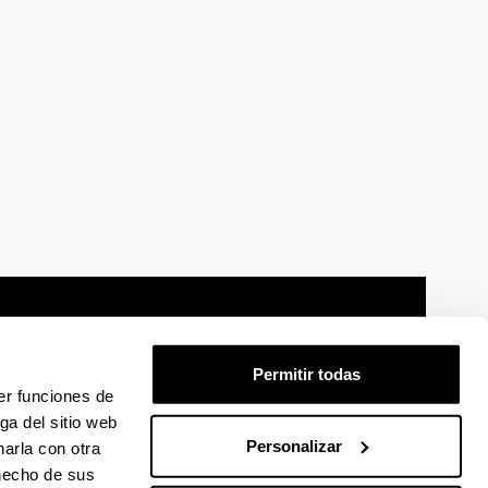
Permitir todas
er funciones de
mación legal
Mapa
Ayuda
Contacto
ga del sitio web
Personalizar
arla con otra
 hecho de sus
 en Facebook
La EHU en Linkedin
La EHU en Instagram
La EHU en Youtube
La EHU en Vimeo
La EHU en Flickr