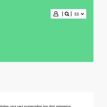
IDIOMA SELECCIO
Iniciar sesión
ES
buscar"
tatales una vez superados los dos primeros