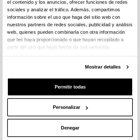
el contenido y los anuncios, ofrecer funciones de redes
Arte y Tecnología I
sociales y analizar el tráfico. Además, compartimos
información sobre el uso que haga del sitio web con
Dibujo I
nuestros partners de redes sociales, publicidad y análisis
web, quienes pueden combinarla con otra información
Escultura I
que les haya proporcionado o que hayan recopilado a
partir del uso que haya hecho de sus servicios.
Introducción a la Historia del Arte del Siglo XX
Laboratorio de Imagen
Mostrar detalles
Laboratorio de Materiales
Permitir todas
Pintura I
Personalizar
2
Curso 2 (Activo)
Denegar
3
Curso 3 (Activo)