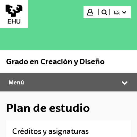
Saltar al contenido principal
IDIOMA S
Iniciar sesión
ES
buscar"
Grado en Creación y Diseño
Menú
Grado en Creación y Diseño
Abr
Plan de estudio
Créditos y asignaturas