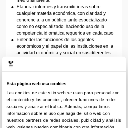
medio ambiente.
Elaborar informes y transmitir ideas sobre
cualquier materia económica, con claridad y
coherencia, a un público tanto especializado
como no especializado, haciendo uso de la
competencia idiomática requerida en cada caso.
Entender las funciones de los agentes
económicos y el papel de las instituciones en la
actividad económica y social en sus diferentes
niveles territoriales (desde las instituciones
locales hasta los organismos internacionales),
siendo capaces de identificar y analizar los
factores históricos, sociales e institucionales que
Esta página web usa cookies
condicionan los procesos económicos.
Entender los principios del análisis económico,
Las cookies de este sitio web se usan para personalizar
desde su vertiente microeconómica y
el contenido y los anuncios, ofrecer funciones de redes
macroeconómica, para poder contribuir a la
sociales y analizar el tráfico. Además, compartimos
asignación eficiente de recursos.
información sobre el uso que haga del sitio web con
Identificar los principales instrumentos de
nuestros partners de redes sociales, publicidad y análisis
intervención pública y relacionar las
web, quienes pueden combinarla con otra información