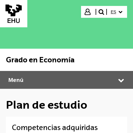
Saltar al contenido principal
IDIOMA S
Iniciar sesión
ES
buscar"
Grado en Economía
Menú
Grado en Economía
Abr
Plan de estudio
Competencias adquiridas